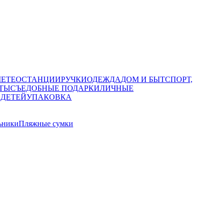
МЕТЕОСТАНЦИИ
РУЧКИ
ОДЕЖДА
ДОМ И БЫТ
СПОРТ,
ТЫ
СЪЕДОБНЫЕ ПОДАРКИ
ЛИЧНЫЕ
 ДЕТЕЙ
УПАКОВКА
ьники
Пляжные сумки