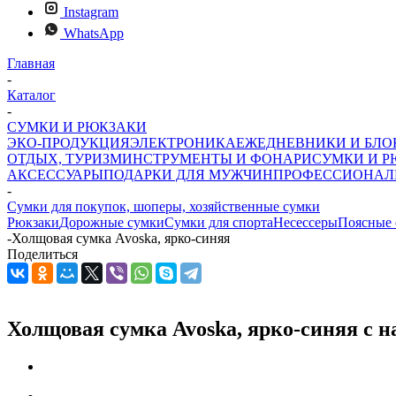
Instagram
WhatsApp
Главная
-
Каталог
-
СУМКИ И РЮКЗАКИ
ЭКО-ПРОДУКЦИЯ
ЭЛЕКТРОНИКА
ЕЖЕДНЕВНИКИ И БЛ
ОТДЫХ, ТУРИЗМ
ИНСТРУМЕНТЫ И ФОНАРИ
СУМКИ И Р
АКСЕССУАРЫ
ПОДАРКИ ДЛЯ МУЖЧИН
ПРОФЕССИОНАЛ
-
Сумки для покупок, шоперы, хозяйственные сумки
Рюкзаки
Дорожные сумки
Сумки для спорта
Несессеры
Поясные 
-
Холщовая сумка Avoska, ярко-синяя
Поделиться
Холщовая сумка Avoska, ярко-синяя с н