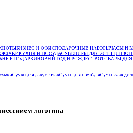
ОКНОТЫ
БИЗНЕС И ОФИС
ПОДАРОЧНЫЕ НАБОРЫ
ЧАСЫ И 
ЮКЗАКИ
КУХНЯ И ПОСУДА
СУВЕНИРЫ ДЛЯ ЖЕНЩИН
ЗОН
ЬНЫЕ ПОДАРКИ
НОВЫЙ ГОД И РОЖДЕСТВО
ТОВАРЫ ДЛЯ
сумки
Сумки для документов
Сумки для ноутбука
Сумки-холодил
анесением логотипа