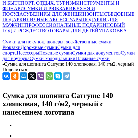
И БЫТ
СПОРТ, ОТДЫХ, ТУРИЗМ
ИНСТРУМЕНТЫ И
ФОНАРИ
СУМКИ И РЮКЗАКИ
КУХНЯ И
ПОСУДА
СУВЕНИРЫ ДЛЯ ЖЕНЩИН
ЗОНТЫ
СЪЕДОБНЫЕ
ПОДАРКИ
ЛИЧНЫЕ АКСЕССУАРЫ
ПОДАРКИ ДЛЯ
МУЖЧИН
ПРОФЕССИОНАЛЬНЫЕ ПОДАРКИ
НОВЫЙ
ГОД И РОЖДЕСТВО
ТОВАРЫ ДЛЯ ДЕТЕЙ
УПАКОВКА
-
Сумки для покупок, шоперы, хозяйственные сумки
Рюкзаки
Дорожные сумки
Сумки для
спорта
Несессеры
Поясные сумки
Сумки для документов
Сумки
для ноутбука
Сумки-холодильники
Пляжные сумки
-
Сумка для шопинга Carryme 140 хлопковая, 140 г/м2, черный
Поделиться
Сумка для шопинга Carryme 140
хлопковая, 140 г/м2, черный с
нанесением логотипа