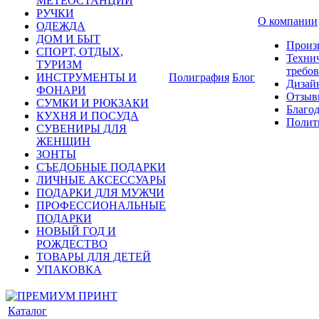
МЕТЕОСТАНЦИИ
РУЧКИ
О компании
ОДЕЖДА
ДОМ И БЫТ
Произ
СПОРТ, ОТДЫХ,
Техни
ТУРИЗМ
требо
ИНСТРУМЕНТЫ И
Полиграфия
Блог
Дизай
ФОНАРИ
Отзыв
СУМКИ И РЮКЗАКИ
Благо
КУХНЯ И ПОСУДА
Полит
СУВЕНИРЫ ДЛЯ
ЖЕНЩИН
ЗОНТЫ
СЪЕДОБНЫЕ ПОДАРКИ
ЛИЧНЫЕ АКСЕССУАРЫ
ПОДАРКИ ДЛЯ МУЖЧИ
ПРОФЕССИОНАЛЬНЫЕ
ПОДАРКИ
НОВЫЙ ГОД И
РОЖДЕСТВО
ТОВАРЫ ДЛЯ ДЕТЕЙ
УПАКОВКА
Каталог