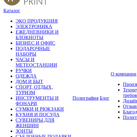
Каталог
ЭКО ПРОДУКЦИЯ
ЭЛЕКТРОНИКА
ЕЖЕДНЕВНИКИ И
БЛОКНОТЫ
БИЗНЕС И ОФИС
ПОДАРОЧНЫЕ
НАБОРЫ
ЧАСЫ И
МЕТЕОСТАНЦИИ
РУЧКИ
О компании
ОДЕЖДА
ДОМ И БЫТ
Произ
СПОРТ, ОТДЫХ,
Техни
ТУРИЗМ
требо
ИНСТРУМЕНТЫ И
Полиграфия
Блог
Дизай
ФОНАРИ
Отзыв
СУМКИ И РЮКЗАКИ
Благо
КУХНЯ И ПОСУДА
Полит
СУВЕНИРЫ ДЛЯ
ЖЕНЩИН
ЗОНТЫ
СЪЕДОБНЫЕ ПОДАРКИ