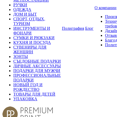
МЕТЕОСТАНЦИИ
РУЧКИ
О компании
ОДЕЖДА
ДОМ И БЫТ
Произ
СПОРТ, ОТДЫХ,
Техни
ТУРИЗМ
требо
ИНСТРУМЕНТЫ И
Полиграфия
Блог
Дизай
ФОНАРИ
Отзыв
СУМКИ И РЮКЗАКИ
Благо
КУХНЯ И ПОСУДА
Полит
СУВЕНИРЫ ДЛЯ
ЖЕНЩИН
ЗОНТЫ
СЪЕДОБНЫЕ ПОДАРКИ
ЛИЧНЫЕ АКСЕССУАРЫ
ПОДАРКИ ДЛЯ МУЖЧИ
ПРОФЕССИОНАЛЬНЫЕ
ПОДАРКИ
НОВЫЙ ГОД И
РОЖДЕСТВО
ТОВАРЫ ДЛЯ ДЕТЕЙ
УПАКОВКА