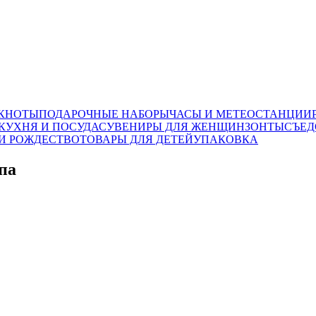
ОКНОТЫ
ПОДАРОЧНЫЕ НАБОРЫ
ЧАСЫ И МЕТЕОСТАНЦИИ
КУХНЯ И ПОСУДА
СУВЕНИРЫ ДЛЯ ЖЕНЩИН
ЗОНТЫ
СЪЕД
И РОЖДЕСТВО
ТОВАРЫ ДЛЯ ДЕТЕЙ
УПАКОВКА
па