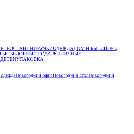
МЕТЕОСТАНЦИИ
РУЧКИ
ОДЕЖДА
ДОМ И БЫТ
СПОРТ,
ТЫ
СЪЕДОБНЫЕ ПОДАРКИ
ЛИЧНЫЕ
 ДЕТЕЙ
УПАКОВКА
 одежда
Новогодний офис
Новогодний стол
Новогодний