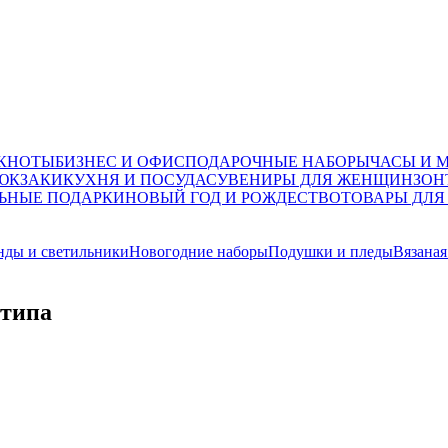
ОКНОТЫ
БИЗНЕС И ОФИС
ПОДАРОЧНЫЕ НАБОРЫ
ЧАСЫ И 
ЮКЗАКИ
КУХНЯ И ПОСУДА
СУВЕНИРЫ ДЛЯ ЖЕНЩИН
ЗОН
ЬНЫЕ ПОДАРКИ
НОВЫЙ ГОД И РОЖДЕСТВО
ТОВАРЫ ДЛЯ
нды и светильники
Новогодние наборы
Подушки и пледы
Вязаная
отипа