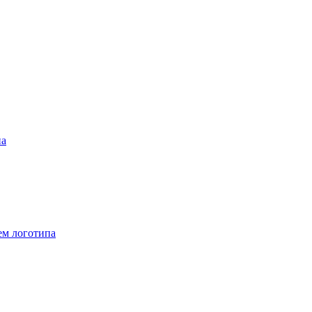
па
ем логотипа