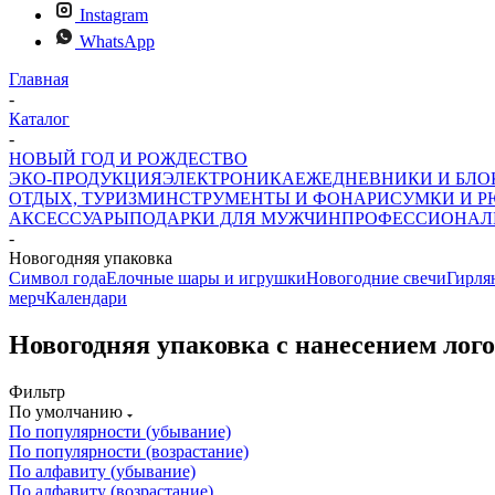
Instagram
WhatsApp
Главная
-
Каталог
-
НОВЫЙ ГОД И РОЖДЕСТВО
ЭКО-ПРОДУКЦИЯ
ЭЛЕКТРОНИКА
ЕЖЕДНЕВНИКИ И БЛ
ОТДЫХ, ТУРИЗМ
ИНСТРУМЕНТЫ И ФОНАРИ
СУМКИ И Р
АКСЕССУАРЫ
ПОДАРКИ ДЛЯ МУЖЧИН
ПРОФЕССИОНАЛ
-
Новогодняя упаковка
Символ года
Елочные шары и игрушки
Новогодние свечи
Гирля
мерч
Календари
Новогодняя упаковка с нанесением лог
Фильтр
По умолчанию
По популярности (убывание)
По популярности (возрастание)
По алфавиту (убывание)
По алфавиту (возрастание)