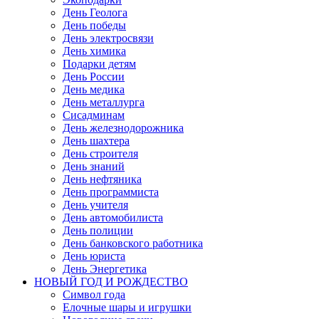
День Геолога
День победы
День электросвязи
День химика
Подарки детям
День России
День медика
День металлурга
Сисадминам
День железнодорожника
День шахтера
День строителя
День знаний
День нефтяника
День программиста
День учителя
День автомобилиста
День полиции
День банковского работника
День юриста
День Энергетика
НОВЫЙ ГОД И РОЖДЕСТВО
Символ года
Елочные шары и игрушки