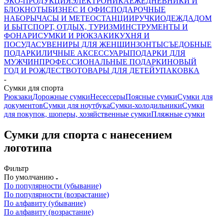
ЭКО-ПРОДУКЦИЯ
ЭЛЕКТРОНИКА
ЕЖЕДНЕВНИКИ И
БЛОКНОТЫ
БИЗНЕС И ОФИС
ПОДАРОЧНЫЕ
НАБОРЫ
ЧАСЫ И МЕТЕОСТАНЦИИ
РУЧКИ
ОДЕЖДА
ДОМ
И БЫТ
СПОРТ, ОТДЫХ, ТУРИЗМ
ИНСТРУМЕНТЫ И
ФОНАРИ
СУМКИ И РЮКЗАКИ
КУХНЯ И
ПОСУДА
СУВЕНИРЫ ДЛЯ ЖЕНЩИН
ЗОНТЫ
СЪЕДОБНЫЕ
ПОДАРКИ
ЛИЧНЫЕ АКСЕССУАРЫ
ПОДАРКИ ДЛЯ
МУЖЧИН
ПРОФЕССИОНАЛЬНЫЕ ПОДАРКИ
НОВЫЙ
ГОД И РОЖДЕСТВО
ТОВАРЫ ДЛЯ ДЕТЕЙ
УПАКОВКА
-
Сумки для спорта
Рюкзаки
Дорожные сумки
Несессеры
Поясные сумки
Сумки для
документов
Сумки для ноутбука
Сумки-холодильники
Сумки
для покупок, шоперы, хозяйственные сумки
Пляжные сумки
Сумки для спорта с нанесением
логотипа
Фильтр
По умолчанию
По популярности (убывание)
По популярности (возрастание)
По алфавиту (убывание)
По алфавиту (возрастание)