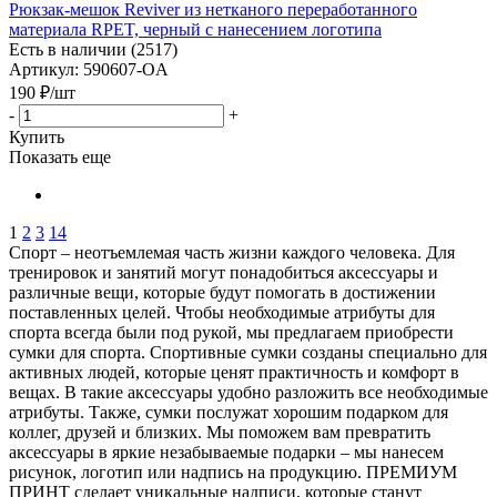
Рюкзак-мешок Reviver из нетканого переработанного
материала RPET, черный с нанесением логотипа
Есть в наличии (2517)
Артикул: 590607-OA
190
₽
/шт
-
+
Купить
Показать еще
1
2
3
14
Спорт – неотъемлемая часть жизни каждого человека. Для
тренировок и занятий могут понадобиться аксессуары и
различные вещи, которые будут помогать в достижении
поставленных целей. Чтобы необходимые атрибуты для
спорта всегда были под рукой, мы предлагаем приобрести
сумки для спорта. Спортивные сумки созданы специально для
активных людей, которые ценят практичность и комфорт в
вещах. В такие аксессуары удобно разложить все необходимые
атрибуты. Также, сумки послужат хорошим подарком для
коллег, друзей и близких. Мы поможем вам превратить
аксессуары в яркие незабываемые подарки – мы нанесем
рисунок, логотип или надпись на продукцию. ПРЕМИУМ
ПРИНТ сделает уникальные надписи, которые станут