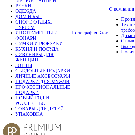
МЕТЕОСТАНЦИИ
РУЧКИ
О компании
ОДЕЖДА
ДОМ И БЫТ
Произ
СПОРТ, ОТДЫХ,
Техни
ТУРИЗМ
требо
ИНСТРУМЕНТЫ И
Полиграфия
Блог
Дизай
ФОНАРИ
Отзыв
СУМКИ И РЮКЗАКИ
Благо
КУХНЯ И ПОСУДА
Полит
СУВЕНИРЫ ДЛЯ
ЖЕНЩИН
ЗОНТЫ
СЪЕДОБНЫЕ ПОДАРКИ
ЛИЧНЫЕ АКСЕССУАРЫ
ПОДАРКИ ДЛЯ МУЖЧИ
ПРОФЕССИОНАЛЬНЫЕ
ПОДАРКИ
НОВЫЙ ГОД И
РОЖДЕСТВО
ТОВАРЫ ДЛЯ ДЕТЕЙ
УПАКОВКА