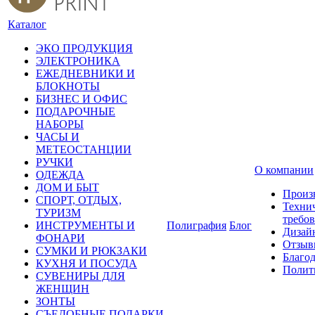
Каталог
ЭКО ПРОДУКЦИЯ
ЭЛЕКТРОНИКА
ЕЖЕДНЕВНИКИ И
БЛОКНОТЫ
БИЗНЕС И ОФИС
ПОДАРОЧНЫЕ
НАБОРЫ
ЧАСЫ И
МЕТЕОСТАНЦИИ
РУЧКИ
О компании
ОДЕЖДА
ДОМ И БЫТ
Произ
СПОРТ, ОТДЫХ,
Техни
ТУРИЗМ
требо
ИНСТРУМЕНТЫ И
Полиграфия
Блог
Дизай
ФОНАРИ
Отзыв
СУМКИ И РЮКЗАКИ
Благо
КУХНЯ И ПОСУДА
Полит
СУВЕНИРЫ ДЛЯ
ЖЕНЩИН
ЗОНТЫ
СЪЕДОБНЫЕ ПОДАРКИ