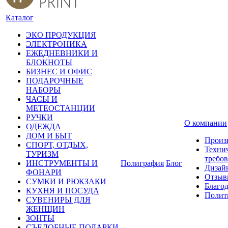
Каталог
ЭКО ПРОДУКЦИЯ
ЭЛЕКТРОНИКА
ЕЖЕДНЕВНИКИ И
БЛОКНОТЫ
БИЗНЕС И ОФИС
ПОДАРОЧНЫЕ
НАБОРЫ
ЧАСЫ И
МЕТЕОСТАНЦИИ
РУЧКИ
О компании
ОДЕЖДА
ДОМ И БЫТ
Произ
СПОРТ, ОТДЫХ,
Техни
ТУРИЗМ
требо
ИНСТРУМЕНТЫ И
Полиграфия
Блог
Дизай
ФОНАРИ
Отзыв
СУМКИ И РЮКЗАКИ
Благо
КУХНЯ И ПОСУДА
Полит
СУВЕНИРЫ ДЛЯ
ЖЕНЩИН
ЗОНТЫ
СЪЕДОБНЫЕ ПОДАРКИ