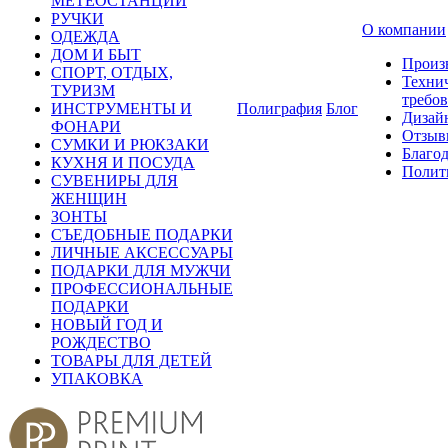
МЕТЕОСТАНЦИИ
РУЧКИ
О компании
ОДЕЖДА
ДОМ И БЫТ
Произ
СПОРТ, ОТДЫХ,
Техни
ТУРИЗМ
требо
ИНСТРУМЕНТЫ И
Полиграфия
Блог
Дизай
ФОНАРИ
Отзыв
СУМКИ И РЮКЗАКИ
Благо
КУХНЯ И ПОСУДА
Полит
СУВЕНИРЫ ДЛЯ
ЖЕНЩИН
ЗОНТЫ
СЪЕДОБНЫЕ ПОДАРКИ
ЛИЧНЫЕ АКСЕССУАРЫ
ПОДАРКИ ДЛЯ МУЖЧИ
ПРОФЕССИОНАЛЬНЫЕ
ПОДАРКИ
НОВЫЙ ГОД И
РОЖДЕСТВО
ТОВАРЫ ДЛЯ ДЕТЕЙ
УПАКОВКА