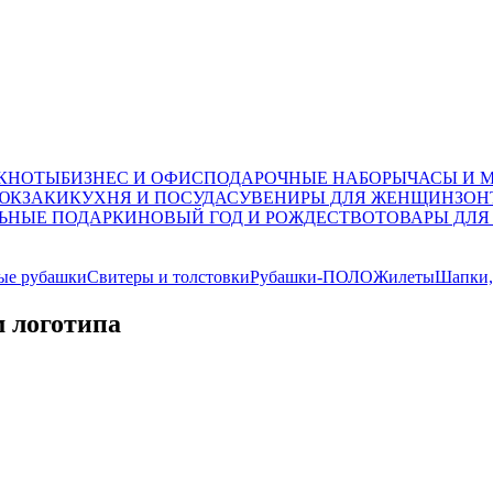
ОКНОТЫ
БИЗНЕС И ОФИС
ПОДАРОЧНЫЕ НАБОРЫ
ЧАСЫ И 
ЮКЗАКИ
КУХНЯ И ПОСУДА
СУВЕНИРЫ ДЛЯ ЖЕНЩИН
ЗОН
ЬНЫЕ ПОДАРКИ
НОВЫЙ ГОД И РОЖДЕСТВО
ТОВАРЫ ДЛЯ
ые рубашки
Свитеры и толстовки
Рубашки-ПОЛО
Жилеты
Шапки,
м логотипа