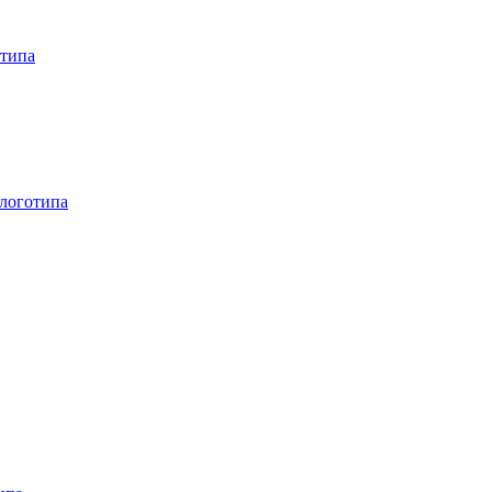
отипа
 логотипа