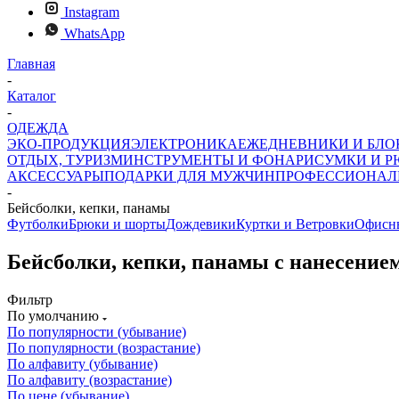
Instagram
WhatsApp
Главная
-
Каталог
-
ОДЕЖДА
ЭКО-ПРОДУКЦИЯ
ЭЛЕКТРОНИКА
ЕЖЕДНЕВНИКИ И БЛ
ОТДЫХ, ТУРИЗМ
ИНСТРУМЕНТЫ И ФОНАРИ
СУМКИ И Р
АКСЕССУАРЫ
ПОДАРКИ ДЛЯ МУЖЧИН
ПРОФЕССИОНАЛ
-
Бейсболки, кепки, панамы
Футболки
Брюки и шорты
Дождевики
Куртки и Ветровки
Офисн
Бейсболки, кепки, панамы с нанесение
Фильтр
По умолчанию
По популярности (убывание)
По популярности (возрастание)
По алфавиту (убывание)
По алфавиту (возрастание)
По цене (убывание)