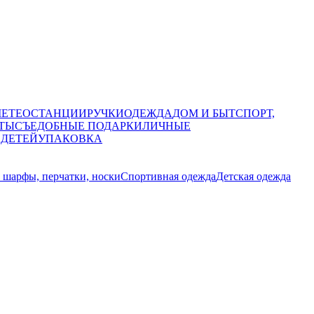
МЕТЕОСТАНЦИИ
РУЧКИ
ОДЕЖДА
ДОМ И БЫТ
СПОРТ,
ТЫ
СЪЕДОБНЫЕ ПОДАРКИ
ЛИЧНЫЕ
 ДЕТЕЙ
УПАКОВКА
 шарфы, перчатки, носки
Спортивная одежда
Детская одежда