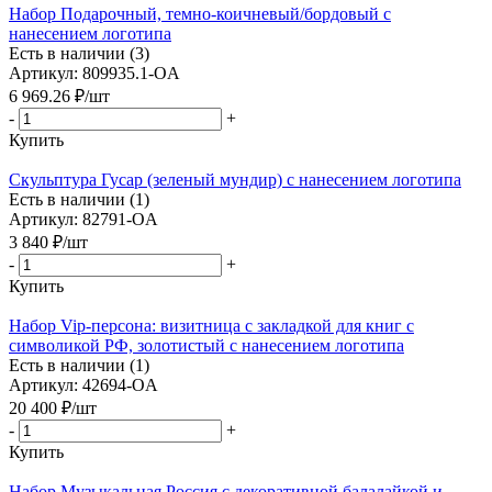
Набор Подарочный, темно-коичневый/бордовый с
нанесением логотипа
Есть в наличии (3)
Артикул: 809935.1-OA
6 969.26
₽
/шт
-
+
Купить
Скульптура Гусар (зеленый мундир) с нанесением логотипа
Есть в наличии (1)
Артикул: 82791-OA
3 840
₽
/шт
-
+
Купить
Набор Vip-персона: визитница с закладкой для книг с
символикой РФ, золотистый с нанесением логотипа
Есть в наличии (1)
Артикул: 42694-OA
20 400
₽
/шт
-
+
Купить
Набор Музыкальная Россия с декоративной балалайкой и