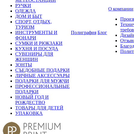
МЕТЕОСТАНЦИИ
РУЧКИ
О компании
ОДЕЖДА
ДОМ И БЫТ
Произ
СПОРТ, ОТДЫХ,
Техни
ТУРИЗМ
требо
ИНСТРУМЕНТЫ И
Полиграфия
Блог
Дизай
ФОНАРИ
Отзыв
СУМКИ И РЮКЗАКИ
Благо
КУХНЯ И ПОСУДА
Полит
СУВЕНИРЫ ДЛЯ
ЖЕНЩИН
ЗОНТЫ
СЪЕДОБНЫЕ ПОДАРКИ
ЛИЧНЫЕ АКСЕССУАРЫ
ПОДАРКИ ДЛЯ МУЖЧИ
ПРОФЕССИОНАЛЬНЫЕ
ПОДАРКИ
НОВЫЙ ГОД И
РОЖДЕСТВО
ТОВАРЫ ДЛЯ ДЕТЕЙ
УПАКОВКА