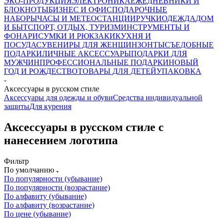
ЭКО-ПРОДУКЦИЯ
ЭЛЕКТРОНИКА
ЕЖЕДНЕВНИКИ И
БЛОКНОТЫ
БИЗНЕС И ОФИС
ПОДАРОЧНЫЕ
НАБОРЫ
ЧАСЫ И МЕТЕОСТАНЦИИ
РУЧКИ
ОДЕЖДА
ДОМ
И БЫТ
СПОРТ, ОТДЫХ, ТУРИЗМ
ИНСТРУМЕНТЫ И
ФОНАРИ
СУМКИ И РЮКЗАКИ
КУХНЯ И
ПОСУДА
СУВЕНИРЫ ДЛЯ ЖЕНЩИН
ЗОНТЫ
СЪЕДОБНЫЕ
ПОДАРКИ
ЛИЧНЫЕ АКСЕССУАРЫ
ПОДАРКИ ДЛЯ
МУЖЧИН
ПРОФЕССИОНАЛЬНЫЕ ПОДАРКИ
НОВЫЙ
ГОД И РОЖДЕСТВО
ТОВАРЫ ДЛЯ ДЕТЕЙ
УПАКОВКА
-
Аксессуары в русском стиле
Аксессуары для одежды и обуви
Средства индивидуальной
защиты
Для курения
Аксессуары в русском стиле с
нанесением логотипа
Фильтр
По умолчанию
По популярности (убывание)
По популярности (возрастание)
По алфавиту (убывание)
По алфавиту (возрастание)
По цене (убывание)