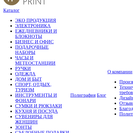
Каталог
ЭКО ПРОДУКЦИЯ
ЭЛЕКТРОНИКА
ЕЖЕДНЕВНИКИ И
БЛОКНОТЫ
БИЗНЕС И ОФИС
ПОДАРОЧНЫЕ
НАБОРЫ
ЧАСЫ И
МЕТЕОСТАНЦИИ
РУЧКИ
О компании
ОДЕЖДА
ДОМ И БЫТ
Произ
СПОРТ, ОТДЫХ,
Техни
ТУРИЗМ
требо
ИНСТРУМЕНТЫ И
Полиграфия
Блог
Дизай
ФОНАРИ
Отзыв
СУМКИ И РЮКЗАКИ
Благо
КУХНЯ И ПОСУДА
Полит
СУВЕНИРЫ ДЛЯ
ЖЕНЩИН
ЗОНТЫ
СЪЕДОБНЫЕ ПОДАРКИ