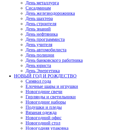
День металлурга
Сисадминам
День железнодорожника
День шахтера
День строителя
День знаний
День нефтяника
День программиста
День учителя
День автомобилиста
День полиции
День банковского работника
День юриста
День Энергетика
НОВЫЙ ГОД И РОЖДЕСТВО
Символ года
Елочные шары и игрушки
Новогодние свечи
Гирлянды и светильники
Новогодние наборы
Подушки и пледы
Вязаная одежда
Новогодний офис
Новогодний стол
Новогодняя упаковка