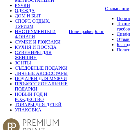
МЕТЕОСТАНЦИИ
РУЧКИ
О компании
ОДЕЖДА
ДОМ И БЫТ
Произ
СПОРТ, ОТДЫХ,
Техни
ТУРИЗМ
требо
ИНСТРУМЕНТЫ И
Полиграфия
Блог
Дизай
ФОНАРИ
Отзыв
СУМКИ И РЮКЗАКИ
Благо
КУХНЯ И ПОСУДА
Полит
СУВЕНИРЫ ДЛЯ
ЖЕНЩИН
ЗОНТЫ
СЪЕДОБНЫЕ ПОДАРКИ
ЛИЧНЫЕ АКСЕССУАРЫ
ПОДАРКИ ДЛЯ МУЖЧИ
ПРОФЕССИОНАЛЬНЫЕ
ПОДАРКИ
НОВЫЙ ГОД И
РОЖДЕСТВО
ТОВАРЫ ДЛЯ ДЕТЕЙ
УПАКОВКА