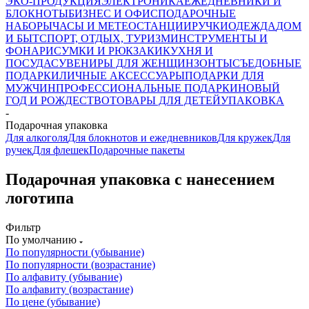
ЭКО-ПРОДУКЦИЯ
ЭЛЕКТРОНИКА
ЕЖЕДНЕВНИКИ И
БЛОКНОТЫ
БИЗНЕС И ОФИС
ПОДАРОЧНЫЕ
НАБОРЫ
ЧАСЫ И МЕТЕОСТАНЦИИ
РУЧКИ
ОДЕЖДА
ДОМ
И БЫТ
СПОРТ, ОТДЫХ, ТУРИЗМ
ИНСТРУМЕНТЫ И
ФОНАРИ
СУМКИ И РЮКЗАКИ
КУХНЯ И
ПОСУДА
СУВЕНИРЫ ДЛЯ ЖЕНЩИН
ЗОНТЫ
СЪЕДОБНЫЕ
ПОДАРКИ
ЛИЧНЫЕ АКСЕССУАРЫ
ПОДАРКИ ДЛЯ
МУЖЧИН
ПРОФЕССИОНАЛЬНЫЕ ПОДАРКИ
НОВЫЙ
ГОД И РОЖДЕСТВО
ТОВАРЫ ДЛЯ ДЕТЕЙ
УПАКОВКА
-
Подарочная упаковка
Для алкоголя
Для блокнотов и ежедневников
Для кружек
Для
ручек
Для флешек
Подарочные пакеты
Подарочная упаковка с нанесением
логотипа
Фильтр
По умолчанию
По популярности (убывание)
По популярности (возрастание)
По алфавиту (убывание)
По алфавиту (возрастание)
По цене (убывание)