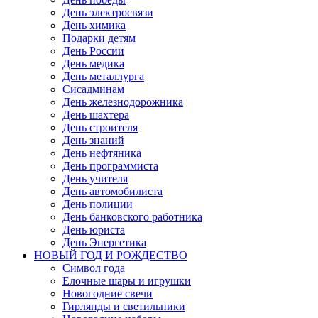
День электросвязи
День химика
Подарки детям
День России
День медика
День металлурга
Сисадминам
День железнодорожника
День шахтера
День строителя
День знаний
День нефтяника
День программиста
День учителя
День автомобилиста
День полиции
День банковского работника
День юриста
День Энергетика
НОВЫЙ ГОД И РОЖДЕСТВО
Символ года
Елочные шары и игрушки
Новогодние свечи
Гирлянды и светильники