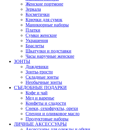
Женские портмоне
Зеркала
Косметички
Крючки для сумок
Маникюрные наборы
Платки
Сумки женские
Украшения
Браслеты
Шкатулки и подставки
Часы наручные женские
ЗОНТЫ
Дождевики
Зонты-трости
Складные зонты
Необычные зонты
СЪЕДОБНЫЕ ПОДАРКИ
Кофе и чай
Мед и варенье
Конфеты и сладости
Снеки, сехофрукты, орехи
Специи и оливковое масло
Продуктовые наборы
ЛИЧНЫЕ АКСЕССУАРЫ
Аксессуары для одежды и обуви