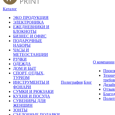
Каталог
ЭКО ПРОДУКЦИЯ
ЭЛЕКТРОНИКА
ЕЖЕДНЕВНИКИ И
БЛОКНОТЫ
БИЗНЕС И ОФИС
ПОДАРОЧНЫЕ
НАБОРЫ
ЧАСЫ И
МЕТЕОСТАНЦИИ
РУЧКИ
О компании
ОДЕЖДА
ДОМ И БЫТ
Произ
СПОРТ, ОТДЫХ,
Техни
ТУРИЗМ
требо
ИНСТРУМЕНТЫ И
Полиграфия
Блог
Дизай
ФОНАРИ
Отзыв
СУМКИ И РЮКЗАКИ
Благо
КУХНЯ И ПОСУДА
Полит
СУВЕНИРЫ ДЛЯ
ЖЕНЩИН
ЗОНТЫ
СЪЕДОБНЫЕ ПОДАРКИ