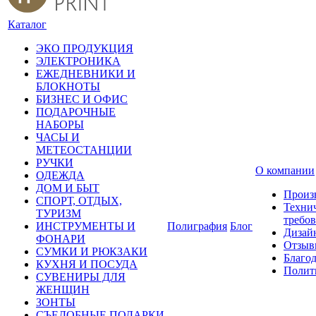
Каталог
ЭКО ПРОДУКЦИЯ
ЭЛЕКТРОНИКА
ЕЖЕДНЕВНИКИ И
БЛОКНОТЫ
БИЗНЕС И ОФИС
ПОДАРОЧНЫЕ
НАБОРЫ
ЧАСЫ И
МЕТЕОСТАНЦИИ
РУЧКИ
О компании
ОДЕЖДА
ДОМ И БЫТ
Произ
СПОРТ, ОТДЫХ,
Техни
ТУРИЗМ
требо
ИНСТРУМЕНТЫ И
Полиграфия
Блог
Дизай
ФОНАРИ
Отзыв
СУМКИ И РЮКЗАКИ
Благо
КУХНЯ И ПОСУДА
Полит
СУВЕНИРЫ ДЛЯ
ЖЕНЩИН
ЗОНТЫ
СЪЕДОБНЫЕ ПОДАРКИ