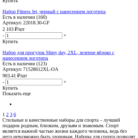
Купить
Набор Fitness Jet, черный с нанесением логотипа
Есть в наличии (160)
Артикул: 22018.30-GF
2 103
₽
/шт
-
+
Купить
Набор для прогулок Shiny day, 2XL, зеленое яблоко с
нанесением логотипа
Есть в наличии (123)
Артикул: 71528612XL-OA
903.41
₽
/шт
-
+
Купить
Показать еще
1
2
3
6
Стильные и качественные наборы для спорта – лучший
подарок родным, близким, друзьям и знакомым. Спорт
является важной частью жизни каждого человека, ведь без
него невозможно быть здоровым. Наборы для спорта позволят