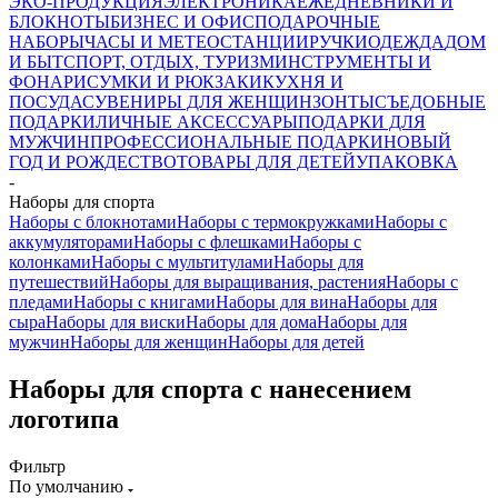
ЭКО-ПРОДУКЦИЯ
ЭЛЕКТРОНИКА
ЕЖЕДНЕВНИКИ И
БЛОКНОТЫ
БИЗНЕС И ОФИС
ПОДАРОЧНЫЕ
НАБОРЫ
ЧАСЫ И МЕТЕОСТАНЦИИ
РУЧКИ
ОДЕЖДА
ДОМ
И БЫТ
СПОРТ, ОТДЫХ, ТУРИЗМ
ИНСТРУМЕНТЫ И
ФОНАРИ
СУМКИ И РЮКЗАКИ
КУХНЯ И
ПОСУДА
СУВЕНИРЫ ДЛЯ ЖЕНЩИН
ЗОНТЫ
СЪЕДОБНЫЕ
ПОДАРКИ
ЛИЧНЫЕ АКСЕССУАРЫ
ПОДАРКИ ДЛЯ
МУЖЧИН
ПРОФЕССИОНАЛЬНЫЕ ПОДАРКИ
НОВЫЙ
ГОД И РОЖДЕСТВО
ТОВАРЫ ДЛЯ ДЕТЕЙ
УПАКОВКА
-
Наборы для спорта
Наборы с блокнотами
Наборы с термокружками
Наборы с
аккумуляторами
Наборы с флешками
Наборы с
колонками
Наборы с мультитулами
Наборы для
путешествий
Наборы для выращивания, растения
Наборы с
пледами
Наборы с книгами
Наборы для вина
Наборы для
сыра
Наборы для виски
Наборы для дома
Наборы для
мужчин
Наборы для женщин
Наборы для детей
Наборы для спорта с нанесением
логотипа
Фильтр
По умолчанию