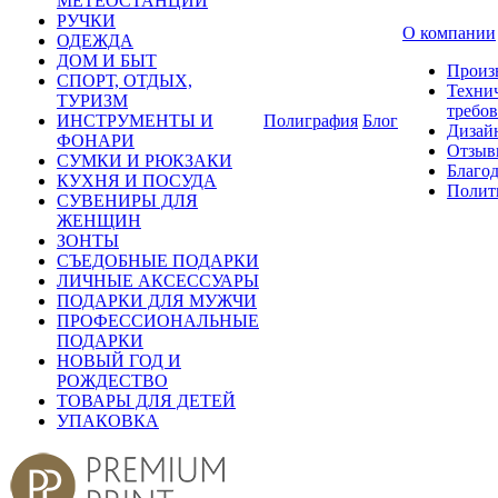
МЕТЕОСТАНЦИИ
РУЧКИ
О компании
ОДЕЖДА
ДОМ И БЫТ
Произ
СПОРТ, ОТДЫХ,
Техни
ТУРИЗМ
требо
ИНСТРУМЕНТЫ И
Полиграфия
Блог
Дизай
ФОНАРИ
Отзыв
СУМКИ И РЮКЗАКИ
Благо
КУХНЯ И ПОСУДА
Полит
СУВЕНИРЫ ДЛЯ
ЖЕНЩИН
ЗОНТЫ
СЪЕДОБНЫЕ ПОДАРКИ
ЛИЧНЫЕ АКСЕССУАРЫ
ПОДАРКИ ДЛЯ МУЖЧИ
ПРОФЕССИОНАЛЬНЫЕ
ПОДАРКИ
НОВЫЙ ГОД И
РОЖДЕСТВО
ТОВАРЫ ДЛЯ ДЕТЕЙ
УПАКОВКА