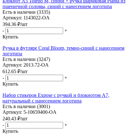
Блокнот А5 Toledo M, синий + ручка шариковая Pianta из
пшеничной соломы, синий с нанесением логотипа
Есть в наличии (3335)
Артикул: 1143022-OA
394.36
₽
/шт
-
+
Купить
Ручка в футляре Coral Bloom, темно-синий с нанесением
логотипа
Есть в наличии (3247)
Артикул: 2013.72-OA
612.65
₽
/шт
-
+
Купить
Набор стикеров Expose с ручкой и блокнотом А7,
натуральный с нанесением логотипа
Есть в наличии (3001)
Артикул: 5-10659400-OA
240.43
₽
/шт
-
+
Купить