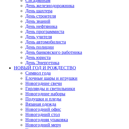
Сисадминам
День железнодорожника
День шахтера
День строителя
День знаний
День нефтяника
День программиста
День учителя
День автомобилиста
День полиции
День банковского работника
День юриста
День Энергетика
НОВЫЙ ГОД И РОЖДЕСТВО
Символ года
Елочные шары и игрушки
Новогодние свечи
Гирлянды и светильники
Новогодние наборы
Подушки и пледы
Вязаная одежда
Новогодний офис
Новогодний стол
Новогодняя упаковка
Новогодний мерч