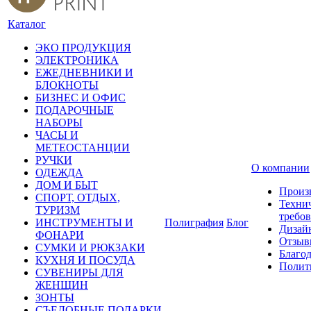
Каталог
ЭКО ПРОДУКЦИЯ
ЭЛЕКТРОНИКА
ЕЖЕДНЕВНИКИ И
БЛОКНОТЫ
БИЗНЕС И ОФИС
ПОДАРОЧНЫЕ
НАБОРЫ
ЧАСЫ И
МЕТЕОСТАНЦИИ
РУЧКИ
О компании
ОДЕЖДА
ДОМ И БЫТ
Произ
СПОРТ, ОТДЫХ,
Техни
ТУРИЗМ
требо
ИНСТРУМЕНТЫ И
Полиграфия
Блог
Дизай
ФОНАРИ
Отзыв
СУМКИ И РЮКЗАКИ
Благо
КУХНЯ И ПОСУДА
Полит
СУВЕНИРЫ ДЛЯ
ЖЕНЩИН
ЗОНТЫ
СЪЕДОБНЫЕ ПОДАРКИ