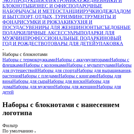
ЭКО-ПРОДУКЦИЯ
ЭЛЕКТРОНИКА
ЕЖЕДНЕВНИКИ И
БЛОКНОТЫ
БИЗНЕС И ОФИС
ПОДАРОЧНЫЕ
НАБОРЫ
ЧАСЫ И МЕТЕОСТАНЦИИ
РУЧКИ
ОДЕЖДА
ДОМ
И БЫТ
СПОРТ, ОТДЫХ, ТУРИЗМ
ИНСТРУМЕНТЫ И
ФОНАРИ
СУМКИ И РЮКЗАКИ
КУХНЯ И
ПОСУДА
СУВЕНИРЫ ДЛЯ ЖЕНЩИН
ЗОНТЫ
СЪЕДОБНЫЕ
ПОДАРКИ
ЛИЧНЫЕ АКСЕССУАРЫ
ПОДАРКИ ДЛЯ
МУЖЧИН
ПРОФЕССИОНАЛЬНЫЕ ПОДАРКИ
НОВЫЙ
ГОД И РОЖДЕСТВО
ТОВАРЫ ДЛЯ ДЕТЕЙ
УПАКОВКА
-
Наборы с блокнотами
Наборы с термокружками
Наборы с аккумуляторами
Наборы с
флешками
Наборы с колонками
Наборы с мультитулами
Наборы
для путешествий
Наборы для спорта
Наборы для выращивания,
растения
Наборы с пледами
Наборы с книгами
Наборы для
вина
Наборы для сыра
Наборы для виски
Наборы для
дома
Наборы для мужчин
Наборы для женщин
Наборы для
детей
Наборы с блокнотами с нанесением
логотипа
Фильтр
По умолчанию