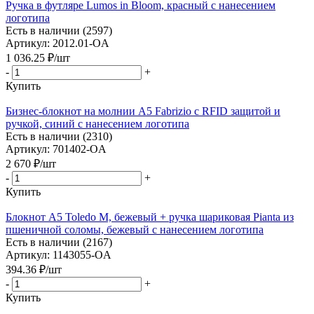
Ручка в футляре Lumos in Bloom, красный с нанесением
логотипа
Есть в наличии (2597)
Артикул: 2012.01-OA
1 036.25
₽
/шт
-
+
Купить
Бизнес-блокнот на молнии А5 Fabrizio с RFID защитой и
ручкой, синий с нанесением логотипа
Есть в наличии (2310)
Артикул: 701402-OA
2 670
₽
/шт
-
+
Купить
Блокнот А5 Toledo M, бежевый + ручка шариковая Pianta из
пшеничной соломы, бежевый с нанесением логотипа
Есть в наличии (2167)
Артикул: 1143055-OA
394.36
₽
/шт
-
+
Купить