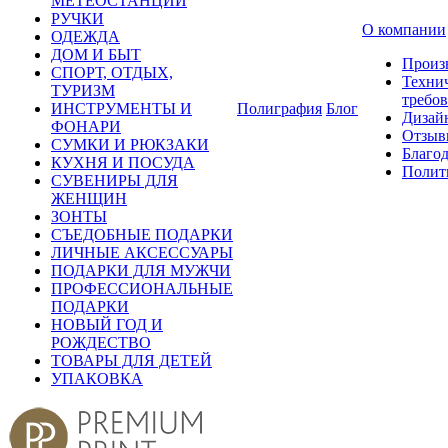
МЕТЕОСТАНЦИИ
РУЧКИ
О компании
ОДЕЖДА
ДОМ И БЫТ
Произ
СПОРТ, ОТДЫХ,
Техни
ТУРИЗМ
требо
ИНСТРУМЕНТЫ И
Полиграфия
Блог
Дизай
ФОНАРИ
Отзыв
СУМКИ И РЮКЗАКИ
Благо
КУХНЯ И ПОСУДА
Полит
СУВЕНИРЫ ДЛЯ
ЖЕНЩИН
ЗОНТЫ
СЪЕДОБНЫЕ ПОДАРКИ
ЛИЧНЫЕ АКСЕССУАРЫ
ПОДАРКИ ДЛЯ МУЖЧИ
ПРОФЕССИОНАЛЬНЫЕ
ПОДАРКИ
НОВЫЙ ГОД И
РОЖДЕСТВО
ТОВАРЫ ДЛЯ ДЕТЕЙ
УПАКОВКА