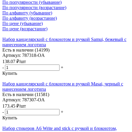
По популярности (убывание)
По популярности (возрастание)
По алфавиту (убывание)
По алфавиту (возрастание)
По цене (убывание)
По цене (возрастание)
Набор канцелярский с блокнотом и ручкой Samui, бежевый с
нанесением логотипа
Есть в наличии (14199)
Артикул: 787318-OA
138.07
₽
/шт
-
+
Купить
Набор канцелярский с блокнотом и ручкой Masai, черный с
нанесением логотипа
Есть в наличии (11581)
Артикул: 787307-OA
173.45
₽
/шт
-
+
Купить
Набор стикеров А6 Write and stick с ручкой и блокнотом,