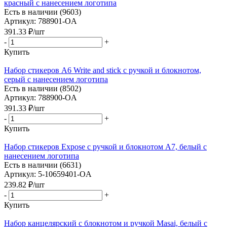
красный с нанесением логотипа
Есть в наличии (9603)
Артикул: 788901-OA
391.33
₽
/шт
-
+
Купить
Набор стикеров А6 Write and stick с ручкой и блокнотом,
серый с нанесением логотипа
Есть в наличии (8502)
Артикул: 788900-OA
391.33
₽
/шт
-
+
Купить
Набор стикеров Expose с ручкой и блокнотом А7, белый с
нанесением логотипа
Есть в наличии (6631)
Артикул: 5-10659401-OA
239.82
₽
/шт
-
+
Купить
Набор канцелярский с блокнотом и ручкой Masai, белый с