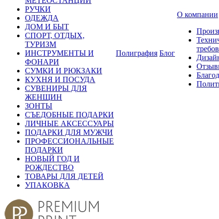
МЕТЕОСТАНЦИИ
РУЧКИ
О компании
ОДЕЖДА
ДОМ И БЫТ
Произ
СПОРТ, ОТДЫХ,
Техни
ТУРИЗМ
требо
ИНСТРУМЕНТЫ И
Полиграфия
Блог
Дизай
ФОНАРИ
Отзыв
СУМКИ И РЮКЗАКИ
Благо
КУХНЯ И ПОСУДА
Полит
СУВЕНИРЫ ДЛЯ
ЖЕНЩИН
ЗОНТЫ
СЪЕДОБНЫЕ ПОДАРКИ
ЛИЧНЫЕ АКСЕССУАРЫ
ПОДАРКИ ДЛЯ МУЖЧИ
ПРОФЕССИОНАЛЬНЫЕ
ПОДАРКИ
НОВЫЙ ГОД И
РОЖДЕСТВО
ТОВАРЫ ДЛЯ ДЕТЕЙ
УПАКОВКА