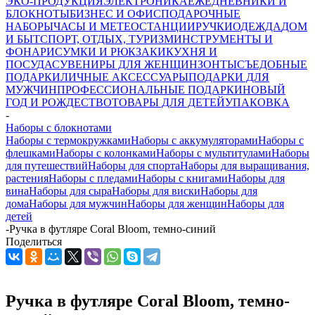
ЭКО-ПРОДУКЦИЯ
ЭЛЕКТРОНИКА
ЕЖЕДНЕВНИКИ И
БЛОКНОТЫ
БИЗНЕС И ОФИС
ПОДАРОЧНЫЕ
НАБОРЫ
ЧАСЫ И МЕТЕОСТАНЦИИ
РУЧКИ
ОДЕЖДА
ДОМ
И БЫТ
СПОРТ, ОТДЫХ, ТУРИЗМ
ИНСТРУМЕНТЫ И
ФОНАРИ
СУМКИ И РЮКЗАКИ
КУХНЯ И
ПОСУДА
СУВЕНИРЫ ДЛЯ ЖЕНЩИН
ЗОНТЫ
СЪЕДОБНЫЕ
ПОДАРКИ
ЛИЧНЫЕ АКСЕССУАРЫ
ПОДАРКИ ДЛЯ
МУЖЧИН
ПРОФЕССИОНАЛЬНЫЕ ПОДАРКИ
НОВЫЙ
ГОД И РОЖДЕСТВО
ТОВАРЫ ДЛЯ ДЕТЕЙ
УПАКОВКА
-
Наборы с блокнотами
Наборы с термокружками
Наборы с аккумуляторами
Наборы с
флешками
Наборы с колонками
Наборы с мультитулами
Наборы
для путешествий
Наборы для спорта
Наборы для выращивания,
растения
Наборы с пледами
Наборы с книгами
Наборы для
вина
Наборы для сыра
Наборы для виски
Наборы для
дома
Наборы для мужчин
Наборы для женщин
Наборы для
детей
-
Ручка в футляре Coral Bloom, темно-синий
Поделиться
Ручка в футляре Coral Bloom, темно-