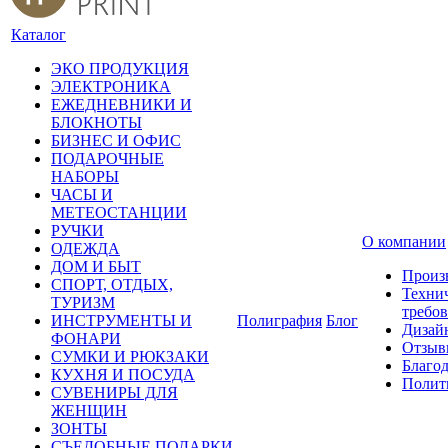
Каталог
ЭКО ПРОДУКЦИЯ
ЭЛЕКТРОНИКА
ЕЖЕДНЕВНИКИ И
БЛОКНОТЫ
БИЗНЕС И ОФИС
ПОДАРОЧНЫЕ
НАБОРЫ
ЧАСЫ И
МЕТЕОСТАНЦИИ
РУЧКИ
О компании
ОДЕЖДА
ДОМ И БЫТ
Произ
СПОРТ, ОТДЫХ,
Техни
ТУРИЗМ
требо
ИНСТРУМЕНТЫ И
Полиграфия
Блог
Дизай
ФОНАРИ
Отзыв
СУМКИ И РЮКЗАКИ
Благо
КУХНЯ И ПОСУДА
Полит
СУВЕНИРЫ ДЛЯ
ЖЕНЩИН
ЗОНТЫ
СЪЕДОБНЫЕ ПОДАРКИ