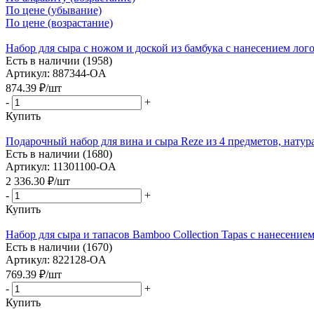
По цене (убывание)
По цене (возрастание)
Набор для сыра с ножом и доской из бамбука с нанесением лог
Есть в наличии (1958)
Артикул: 887344-OA
874.39
₽
/шт
-
+
Купить
Подарочный набор для вина и сыра Reze из 4 предметов, нату
Есть в наличии (1680)
Артикул: 11301100-OA
2 336.30
₽
/шт
-
+
Купить
Набор для сыра и тапасов Bamboo Collection Tapas с нанесение
Есть в наличии (1670)
Артикул: 822128-OA
769.39
₽
/шт
-
+
Купить