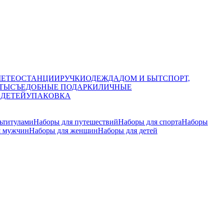
МЕТЕОСТАНЦИИ
РУЧКИ
ОДЕЖДА
ДОМ И БЫТ
СПОРТ,
ТЫ
СЪЕДОБНЫЕ ПОДАРКИ
ЛИЧНЫЕ
 ДЕТЕЙ
УПАКОВКА
ьтитулами
Наборы для путешествий
Наборы для спорта
Наборы
я мужчин
Наборы для женщин
Наборы для детей