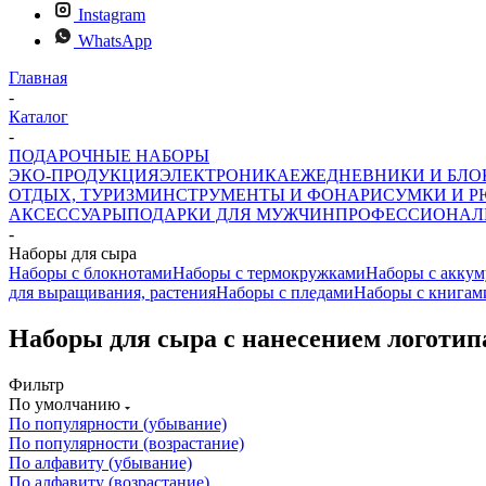
Instagram
WhatsApp
Главная
-
Каталог
-
ПОДАРОЧНЫЕ НАБОРЫ
ЭКО-ПРОДУКЦИЯ
ЭЛЕКТРОНИКА
ЕЖЕДНЕВНИКИ И БЛ
ОТДЫХ, ТУРИЗМ
ИНСТРУМЕНТЫ И ФОНАРИ
СУМКИ И Р
АКСЕССУАРЫ
ПОДАРКИ ДЛЯ МУЖЧИН
ПРОФЕССИОНАЛ
-
Наборы для сыра
Наборы с блокнотами
Наборы с термокружками
Наборы с аккум
для выращивания, растения
Наборы с пледами
Наборы с книгам
Наборы для сыра с нанесением логотип
Фильтр
По умолчанию
По популярности (убывание)
По популярности (возрастание)
По алфавиту (убывание)
По алфавиту (возрастание)