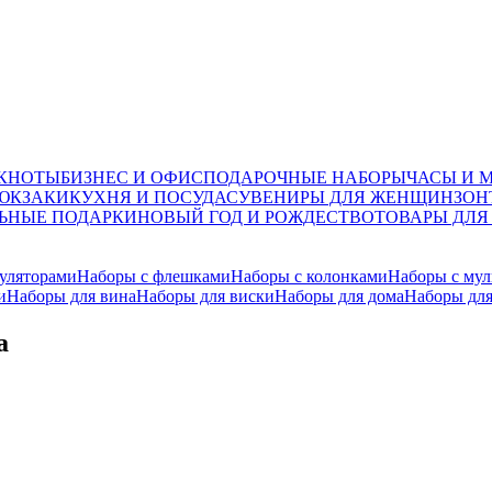
ОКНОТЫ
БИЗНЕС И ОФИС
ПОДАРОЧНЫЕ НАБОРЫ
ЧАСЫ И 
ЮКЗАКИ
КУХНЯ И ПОСУДА
СУВЕНИРЫ ДЛЯ ЖЕНЩИН
ЗОН
ЬНЫЕ ПОДАРКИ
НОВЫЙ ГОД И РОЖДЕСТВО
ТОВАРЫ ДЛЯ
уляторами
Наборы с флешками
Наборы с колонками
Наборы с мул
и
Наборы для вина
Наборы для виски
Наборы для дома
Наборы дл
а