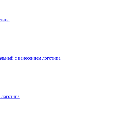
отипа
ральный с нанесением логотипа
м логотипа