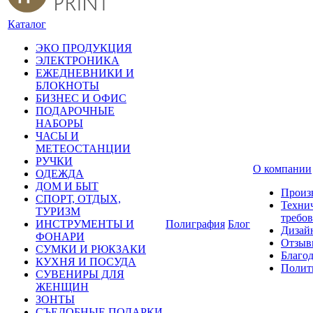
Каталог
ЭКО ПРОДУКЦИЯ
ЭЛЕКТРОНИКА
ЕЖЕДНЕВНИКИ И
БЛОКНОТЫ
БИЗНЕС И ОФИС
ПОДАРОЧНЫЕ
НАБОРЫ
ЧАСЫ И
МЕТЕОСТАНЦИИ
РУЧКИ
О компании
ОДЕЖДА
ДОМ И БЫТ
Произ
СПОРТ, ОТДЫХ,
Техни
ТУРИЗМ
требо
ИНСТРУМЕНТЫ И
Полиграфия
Блог
Дизай
ФОНАРИ
Отзыв
СУМКИ И РЮКЗАКИ
Благо
КУХНЯ И ПОСУДА
Полит
СУВЕНИРЫ ДЛЯ
ЖЕНЩИН
ЗОНТЫ
СЪЕДОБНЫЕ ПОДАРКИ