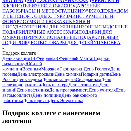
ЭКО-ПРОДУКЦИЯ
ЭЛЕКТРОНИКА
ЕЖЕДНЕВНИКИ И
БЛОКНОТЫ
БИЗНЕС И ОФИС
ПОДАРОЧНЫЕ
НАБОРЫ
ЧАСЫ И МЕТЕОСТАНЦИИ
РУЧКИ
ОДЕЖДА
ДОМ
И БЫТ
СПОРТ, ОТДЫХ, ТУРИЗМ
ИНСТРУМЕНТЫ И
ФОНАРИ
СУМКИ И РЮКЗАКИ
КУХНЯ И
ПОСУДА
СУВЕНИРЫ ДЛЯ ЖЕНЩИН
ЗОНТЫ
СЪЕДОБНЫЕ
ПОДАРКИ
ЛИЧНЫЕ АКСЕССУАРЫ
ПОДАРКИ ДЛЯ
МУЖЧИН
ПРОФЕССИОНАЛЬНЫЕ ПОДАРКИ
НОВЫЙ
ГОД И РОЖДЕСТВО
ТОВАРЫ ДЛЯ ДЕТЕЙ
УПАКОВКА
-
Подарок коллеге
День авиации
14 Февраля
23 Февраля
8 Марта
Подарки
начальнику
Юбилей
компании
Военным
Морякам
Экоподарки
День Геолога
День
победы
День электросвязи
День химика
Подарки детям
День
России
День медика
День металлурга
Сисадминам
День
железнодорожника
День шахтера
День строителя
День
знаний
День нефтяника
День программиста
День учителя
День
автомобилиста
День полиции
День банковского
работника
День юриста
День Энергетика
Подарок коллеге с нанесением
логотипа