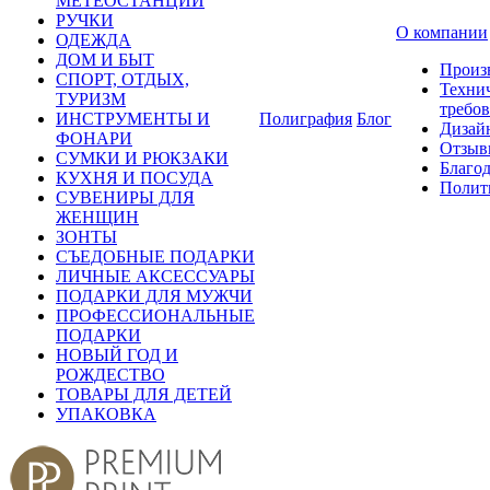
МЕТЕОСТАНЦИИ
РУЧКИ
О компании
ОДЕЖДА
ДОМ И БЫТ
Произ
СПОРТ, ОТДЫХ,
Техни
ТУРИЗМ
требо
ИНСТРУМЕНТЫ И
Полиграфия
Блог
Дизай
ФОНАРИ
Отзыв
СУМКИ И РЮКЗАКИ
Благо
КУХНЯ И ПОСУДА
Полит
СУВЕНИРЫ ДЛЯ
ЖЕНЩИН
ЗОНТЫ
СЪЕДОБНЫЕ ПОДАРКИ
ЛИЧНЫЕ АКСЕССУАРЫ
ПОДАРКИ ДЛЯ МУЖЧИ
ПРОФЕССИОНАЛЬНЫЕ
ПОДАРКИ
НОВЫЙ ГОД И
РОЖДЕСТВО
ТОВАРЫ ДЛЯ ДЕТЕЙ
УПАКОВКА