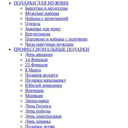
ПОДАРКИ ДЛЯ МУЖЧИН
Барсетки и несессеры
Мужские наборы
Наборы с визитницей
Одежда
Зажимы для денег
Кредитницы
Портмоне и наборы с портмоне
Часы наручные мужские
ПРОФЕССИОНАЛЬНЫЕ ПОДАРКИ
День авиации
14 Февраля
23 Февраля
8 Марта
Подарок коллеге
Подарки начальнику
Юбилей компании
Военным
Морякам
Экоподарки
День Геолога
День победы
День электросвязи
День химика
Подарки детям