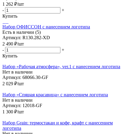
1 262
₽
/шт
-
+
Купить
Набор ОФИССОН с нанесением логотипа
Есть в наличии (5)
Артикул: R130.282-XD
2 490
₽
/шт
-
+
Купить
Набор «Рабочая атмосфера», ver.1 с нанесением логотипа
Нет в наличии
Артикул: 68066.30-GF
2 029
₽
/шт
Набор «Спящая красавица» с нанесением логотипа
Нет в наличии
Артикул: 12018-GF
1 300
₽
/шт
Набор Grain: термостакан и кофе, крафт с нанесением
логотипа
Нет в наличии