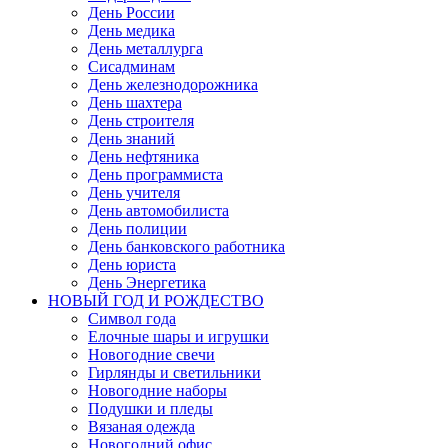
День России
День медика
День металлурга
Сисадминам
День железнодорожника
День шахтера
День строителя
День знаний
День нефтяника
День программиста
День учителя
День автомобилиста
День полиции
День банковского работника
День юриста
День Энергетика
НОВЫЙ ГОД И РОЖДЕСТВО
Символ года
Елочные шары и игрушки
Новогодние свечи
Гирлянды и светильники
Новогодние наборы
Подушки и пледы
Вязаная одежда
Новогодний офис