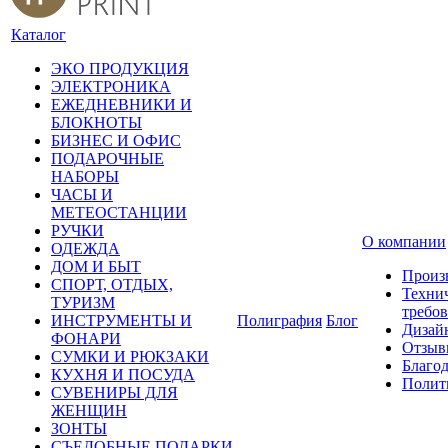
Каталог
ЭКО ПРОДУКЦИЯ
ЭЛЕКТРОНИКА
ЕЖЕДНЕВНИКИ И
БЛОКНОТЫ
БИЗНЕС И ОФИС
ПОДАРОЧНЫЕ
НАБОРЫ
ЧАСЫ И
МЕТЕОСТАНЦИИ
РУЧКИ
О компании
ОДЕЖДА
ДОМ И БЫТ
Произ
СПОРТ, ОТДЫХ,
Техни
ТУРИЗМ
требо
ИНСТРУМЕНТЫ И
Полиграфия
Блог
Дизай
ФОНАРИ
Отзыв
СУМКИ И РЮКЗАКИ
Благо
КУХНЯ И ПОСУДА
Полит
СУВЕНИРЫ ДЛЯ
ЖЕНЩИН
ЗОНТЫ
СЪЕДОБНЫЕ ПОДАРКИ