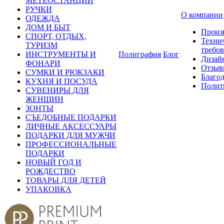
МЕТЕОСТАНЦИИ
РУЧКИ
О компании
ОДЕЖДА
ДОМ И БЫТ
Произ
СПОРТ, ОТДЫХ,
Техни
ТУРИЗМ
требо
ИНСТРУМЕНТЫ И
Полиграфия
Блог
Дизай
ФОНАРИ
Отзыв
СУМКИ И РЮКЗАКИ
Благо
КУХНЯ И ПОСУДА
Полит
СУВЕНИРЫ ДЛЯ
ЖЕНЩИН
ЗОНТЫ
СЪЕДОБНЫЕ ПОДАРКИ
ЛИЧНЫЕ АКСЕССУАРЫ
ПОДАРКИ ДЛЯ МУЖЧИ
ПРОФЕССИОНАЛЬНЫЕ
ПОДАРКИ
НОВЫЙ ГОД И
РОЖДЕСТВО
ТОВАРЫ ДЛЯ ДЕТЕЙ
УПАКОВКА