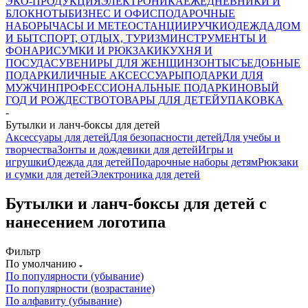
ЭКО-ПРОДУКЦИЯ
ЭЛЕКТРОНИКА
ЕЖЕДНЕВНИКИ И
БЛОКНОТЫ
БИЗНЕС И ОФИС
ПОДАРОЧНЫЕ
НАБОРЫ
ЧАСЫ И МЕТЕОСТАНЦИИ
РУЧКИ
ОДЕЖДА
ДОМ
И БЫТ
СПОРТ, ОТДЫХ, ТУРИЗМ
ИНСТРУМЕНТЫ И
ФОНАРИ
СУМКИ И РЮКЗАКИ
КУХНЯ И
ПОСУДА
СУВЕНИРЫ ДЛЯ ЖЕНЩИН
ЗОНТЫ
СЪЕДОБНЫЕ
ПОДАРКИ
ЛИЧНЫЕ АКСЕССУАРЫ
ПОДАРКИ ДЛЯ
МУЖЧИН
ПРОФЕССИОНАЛЬНЫЕ ПОДАРКИ
НОВЫЙ
ГОД И РОЖДЕСТВО
ТОВАРЫ ДЛЯ ДЕТЕЙ
УПАКОВКА
-
Бутылки и ланч-боксы для детей
Аксессуары для детей
Для безопасности детей
Для учебы и
творчества
Зонты и дождевики для детей
Игры и
игрушки
Одежда для детей
Подарочные наборы детям
Рюкзаки
и сумки для детей
Электроника для детей
Бутылки и ланч-боксы для детей с
нанесением логотипа
Фильтр
По умолчанию
По популярности (убывание)
По популярности (возрастание)
По алфавиту (убывание)