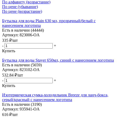
По алфавиту (возрастание)
По цене (убывание)
По цене (возрастание)
Бутылка для воды Plain 630 мл, прозрачный/белый с
нанесением логотипа
Есть в наличии (44444)
Артикул: 823006-OA
335
₽
/шт
-
+
Купить
Бутылка для воды Stayer 650мл, синий с нанесением логотипа
Есть в наличии (5659)
Артикул: 823102-OA
532.84
₽
/шт
-
+
Купить
Изотермическая сумка-холодильник Breeze для ланч-бокса,
серый/красный с нанесением логотипа
Есть в наличии (3190)
Артикул: 935941-OA
616
₽
/шт