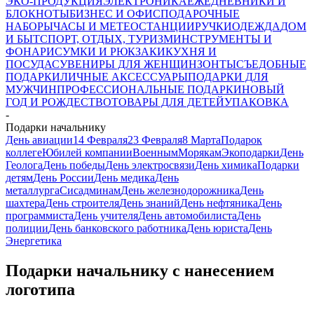
ЭКО-ПРОДУКЦИЯ
ЭЛЕКТРОНИКА
ЕЖЕДНЕВНИКИ И
БЛОКНОТЫ
БИЗНЕС И ОФИС
ПОДАРОЧНЫЕ
НАБОРЫ
ЧАСЫ И МЕТЕОСТАНЦИИ
РУЧКИ
ОДЕЖДА
ДОМ
И БЫТ
СПОРТ, ОТДЫХ, ТУРИЗМ
ИНСТРУМЕНТЫ И
ФОНАРИ
СУМКИ И РЮКЗАКИ
КУХНЯ И
ПОСУДА
СУВЕНИРЫ ДЛЯ ЖЕНЩИН
ЗОНТЫ
СЪЕДОБНЫЕ
ПОДАРКИ
ЛИЧНЫЕ АКСЕССУАРЫ
ПОДАРКИ ДЛЯ
МУЖЧИН
ПРОФЕССИОНАЛЬНЫЕ ПОДАРКИ
НОВЫЙ
ГОД И РОЖДЕСТВО
ТОВАРЫ ДЛЯ ДЕТЕЙ
УПАКОВКА
-
Подарки начальнику
День авиации
14 Февраля
23 Февраля
8 Марта
Подарок
коллеге
Юбилей компании
Военным
Морякам
Экоподарки
День
Геолога
День победы
День электросвязи
День химика
Подарки
детям
День России
День медика
День
металлурга
Сисадминам
День железнодорожника
День
шахтера
День строителя
День знаний
День нефтяника
День
программиста
День учителя
День автомобилиста
День
полиции
День банковского работника
День юриста
День
Энергетика
Подарки начальнику с нанесением
логотипа