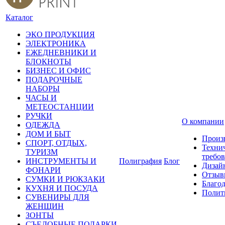
Каталог
ЭКО ПРОДУКЦИЯ
ЭЛЕКТРОНИКА
ЕЖЕДНЕВНИКИ И
БЛОКНОТЫ
БИЗНЕС И ОФИС
ПОДАРОЧНЫЕ
НАБОРЫ
ЧАСЫ И
МЕТЕОСТАНЦИИ
РУЧКИ
О компании
ОДЕЖДА
ДОМ И БЫТ
Произ
СПОРТ, ОТДЫХ,
Техни
ТУРИЗМ
требо
ИНСТРУМЕНТЫ И
Полиграфия
Блог
Дизай
ФОНАРИ
Отзыв
СУМКИ И РЮКЗАКИ
Благо
КУХНЯ И ПОСУДА
Полит
СУВЕНИРЫ ДЛЯ
ЖЕНЩИН
ЗОНТЫ
СЪЕДОБНЫЕ ПОДАРКИ