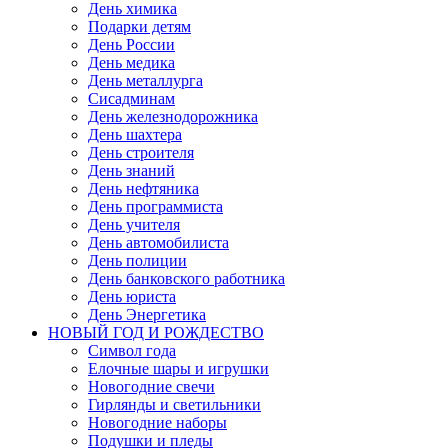
День химика
Подарки детям
День России
День медика
День металлурга
Сисадминам
День железнодорожника
День шахтера
День строителя
День знаний
День нефтяника
День программиста
День учителя
День автомобилиста
День полиции
День банковского работника
День юриста
День Энергетика
НОВЫЙ ГОД И РОЖДЕСТВО
Символ года
Елочные шары и игрушки
Новогодние свечи
Гирлянды и светильники
Новогодние наборы
Подушки и пледы