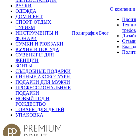
МЕТЕОСТАНЦИИ
РУЧКИ
О компании
ОДЕЖДА
ДОМ И БЫТ
Произ
СПОРТ, ОТДЫХ,
Техни
ТУРИЗМ
требо
ИНСТРУМЕНТЫ И
Полиграфия
Блог
Дизай
ФОНАРИ
Отзыв
СУМКИ И РЮКЗАКИ
Благо
КУХНЯ И ПОСУДА
Полит
СУВЕНИРЫ ДЛЯ
ЖЕНЩИН
ЗОНТЫ
СЪЕДОБНЫЕ ПОДАРКИ
ЛИЧНЫЕ АКСЕССУАРЫ
ПОДАРКИ ДЛЯ МУЖЧИ
ПРОФЕССИОНАЛЬНЫЕ
ПОДАРКИ
НОВЫЙ ГОД И
РОЖДЕСТВО
ТОВАРЫ ДЛЯ ДЕТЕЙ
УПАКОВКА