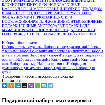
ЭКО-ПРОДУКЦИЯ
ЭЛЕКТРОНИКА
ЕЖЕДНЕВНИКИ И
БЛОКНОТЫ
БИЗНЕС И ОФИС
ПОДАРОЧНЫЕ
НАБОРЫ
ЧАСЫ И МЕТЕОСТАНЦИИ
РУЧКИ
ОДЕЖДА
ДОМ
И БЫТ
СПОРТ, ОТДЫХ, ТУРИЗМ
ИНСТРУМЕНТЫ И
ФОНАРИ
СУМКИ И РЮКЗАКИ
КУХНЯ И
ПОСУДА
СУВЕНИРЫ ДЛЯ ЖЕНЩИН
ЗОНТЫ
СЪЕДОБНЫЕ
ПОДАРКИ
ЛИЧНЫЕ АКСЕССУАРЫ
ПОДАРКИ ДЛЯ
МУЖЧИН
ПРОФЕССИОНАЛЬНЫЕ ПОДАРКИ
НОВЫЙ
ГОД И РОЖДЕСТВО
ТОВАРЫ ДЛЯ ДЕТЕЙ
УПАКОВКА
-
Наборы с блокнотами
Наборы с термокружками
Наборы с аккумуляторами
Наборы с
флешками
Наборы с колонками
Наборы с мультитулами
Наборы
для путешествий
Наборы для спорта
Наборы для выращивания,
растения
Наборы с пледами
Наборы с книгами
Наборы для
вина
Наборы для сыра
Наборы для виски
Наборы для
дома
Наборы для мужчин
Наборы для женщин
Наборы для
детей
-
Подарочный набор с массажером в рюкзаке
Поделиться
Подарочный набор с массажером в