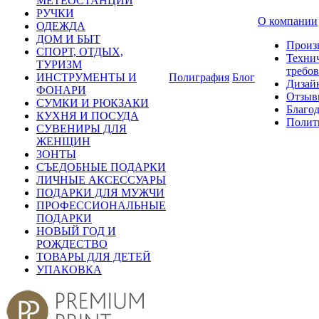
МЕТЕОСТАНЦИИ
РУЧКИ
О компании
ОДЕЖДА
ДОМ И БЫТ
Произ
СПОРТ, ОТДЫХ,
Техни
ТУРИЗМ
требо
ИНСТРУМЕНТЫ И
Полиграфия
Блог
Дизай
ФОНАРИ
Отзыв
СУМКИ И РЮКЗАКИ
Благо
КУХНЯ И ПОСУДА
Полит
СУВЕНИРЫ ДЛЯ
ЖЕНЩИН
ЗОНТЫ
СЪЕДОБНЫЕ ПОДАРКИ
ЛИЧНЫЕ АКСЕССУАРЫ
ПОДАРКИ ДЛЯ МУЖЧИ
ПРОФЕССИОНАЛЬНЫЕ
ПОДАРКИ
НОВЫЙ ГОД И
РОЖДЕСТВО
ТОВАРЫ ДЛЯ ДЕТЕЙ
УПАКОВКА