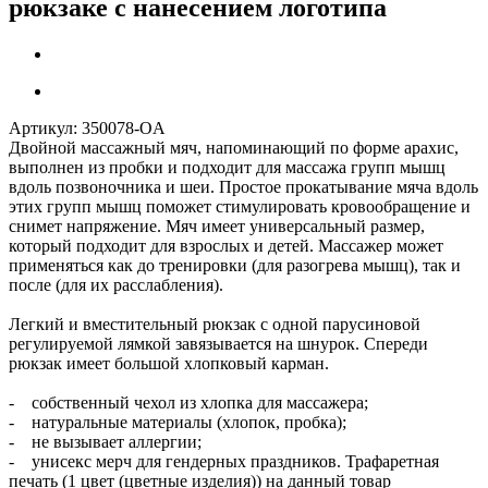
рюкзаке с нанесением логотипа
Артикул:
350078-OA
Двойной массажный мяч, напоминающий по форме арахис,
выполнен из пробки и подходит для массажа групп мышц
вдоль позвоночника и шеи. Простое прокатывание мяча вдоль
этих групп мышц поможет стимулировать кровообращение и
снимет напряжение. Мяч имеет универсальный размер,
который подходит для взрослых и детей. Массажер может
применяться как до тренировки (для разогрева мышц), так и
после (для их расслабления).
Легкий и вместительный рюкзак с одной парусиновой
регулируемой лямкой завязывается на шнурок. Спереди
рюкзак имеет большой хлопковый карман.
- собственный чехол из хлопка для массажера;
- натуральные материалы (хлопок, пробка);
- не вызывает аллергии;
- унисекс мерч для гендерных праздников. Трафаретная
печать (1 цвет (цветные изделия)) на данный товар