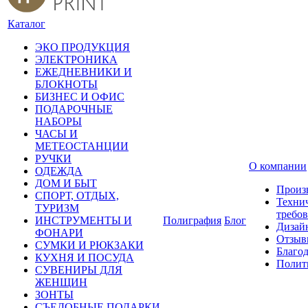
Каталог
ЭКО ПРОДУКЦИЯ
ЭЛЕКТРОНИКА
ЕЖЕДНЕВНИКИ И
БЛОКНОТЫ
БИЗНЕС И ОФИС
ПОДАРОЧНЫЕ
НАБОРЫ
ЧАСЫ И
МЕТЕОСТАНЦИИ
РУЧКИ
О компании
ОДЕЖДА
ДОМ И БЫТ
Произ
СПОРТ, ОТДЫХ,
Техни
ТУРИЗМ
требо
ИНСТРУМЕНТЫ И
Полиграфия
Блог
Дизай
ФОНАРИ
Отзыв
СУМКИ И РЮКЗАКИ
Благо
КУХНЯ И ПОСУДА
Полит
СУВЕНИРЫ ДЛЯ
ЖЕНЩИН
ЗОНТЫ
СЪЕДОБНЫЕ ПОДАРКИ