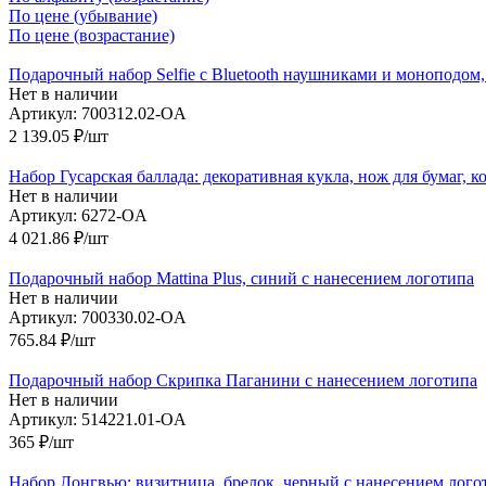
По цене (убывание)
По цене (возрастание)
Подарочный набор Selfie с Bluetooth наушниками и моноподом
Нет в наличии
Артикул: 700312.02-OA
2 139.05
₽
/шт
Набор Гусарская баллада: декоративная кукла, нож для бумаг,
Нет в наличии
Артикул: 6272-OA
4 021.86
₽
/шт
Подарочный набор Mattina Plus, синий с нанесением логотипа
Нет в наличии
Артикул: 700330.02-OA
765.84
₽
/шт
Подарочный набор Скрипка Паганини с нанесением логотипа
Нет в наличии
Артикул: 514221.01-OA
365
₽
/шт
Набор Лонгвью: визитница, брелок, черный с нанесением лого