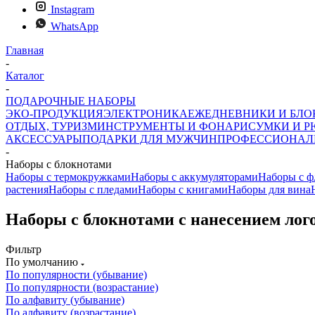
Instagram
WhatsApp
Главная
-
Каталог
-
ПОДАРОЧНЫЕ НАБОРЫ
ЭКО-ПРОДУКЦИЯ
ЭЛЕКТРОНИКА
ЕЖЕДНЕВНИКИ И БЛ
ОТДЫХ, ТУРИЗМ
ИНСТРУМЕНТЫ И ФОНАРИ
СУМКИ И Р
АКСЕССУАРЫ
ПОДАРКИ ДЛЯ МУЖЧИН
ПРОФЕССИОНАЛ
-
Наборы с блокнотами
Наборы с термокружками
Наборы с аккумуляторами
Наборы с 
растения
Наборы с пледами
Наборы с книгами
Наборы для вина
Наборы с блокнотами с нанесением лог
Фильтр
По умолчанию
По популярности (убывание)
По популярности (возрастание)
По алфавиту (убывание)
По алфавиту (возрастание)