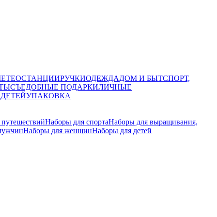
МЕТЕОСТАНЦИИ
РУЧКИ
ОДЕЖДА
ДОМ И БЫТ
СПОРТ,
ТЫ
СЪЕДОБНЫЕ ПОДАРКИ
ЛИЧНЫЕ
 ДЕТЕЙ
УПАКОВКА
 путешествий
Наборы для спорта
Наборы для выращивания,
мужчин
Наборы для женщин
Наборы для детей