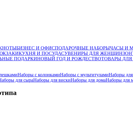
ОКНОТЫ
БИЗНЕС И ОФИС
ПОДАРОЧНЫЕ НАБОРЫ
ЧАСЫ И 
ЮКЗАКИ
КУХНЯ И ПОСУДА
СУВЕНИРЫ ДЛЯ ЖЕНЩИН
ЗОН
ЬНЫЕ ПОДАРКИ
НОВЫЙ ГОД И РОЖДЕСТВО
ТОВАРЫ ДЛЯ
флешками
Наборы с колонками
Наборы с мультитулами
Наборы для
Наборы для сыра
Наборы для виски
Наборы для дома
Наборы для 
отипа