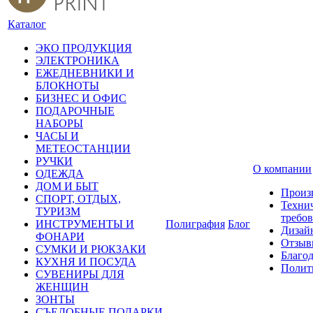
Каталог
ЭКО ПРОДУКЦИЯ
ЭЛЕКТРОНИКА
ЕЖЕДНЕВНИКИ И
БЛОКНОТЫ
БИЗНЕС И ОФИС
ПОДАРОЧНЫЕ
НАБОРЫ
ЧАСЫ И
МЕТЕОСТАНЦИИ
РУЧКИ
О компании
ОДЕЖДА
ДОМ И БЫТ
Произ
СПОРТ, ОТДЫХ,
Техни
ТУРИЗМ
требо
ИНСТРУМЕНТЫ И
Полиграфия
Блог
Дизай
ФОНАРИ
Отзыв
СУМКИ И РЮКЗАКИ
Благо
КУХНЯ И ПОСУДА
Полит
СУВЕНИРЫ ДЛЯ
ЖЕНЩИН
ЗОНТЫ
СЪЕДОБНЫЕ ПОДАРКИ