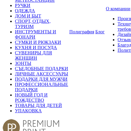
МЕТЕОСТАНЦИИ
РУЧКИ
О компании
ОДЕЖДА
ДОМ И БЫТ
Произ
СПОРТ, ОТДЫХ,
Техни
ТУРИЗМ
требо
ИНСТРУМЕНТЫ И
Полиграфия
Блог
Дизай
ФОНАРИ
Отзыв
СУМКИ И РЮКЗАКИ
Благо
КУХНЯ И ПОСУДА
Полит
СУВЕНИРЫ ДЛЯ
ЖЕНЩИН
ЗОНТЫ
СЪЕДОБНЫЕ ПОДАРКИ
ЛИЧНЫЕ АКСЕССУАРЫ
ПОДАРКИ ДЛЯ МУЖЧИ
ПРОФЕССИОНАЛЬНЫЕ
ПОДАРКИ
НОВЫЙ ГОД И
РОЖДЕСТВО
ТОВАРЫ ДЛЯ ДЕТЕЙ
УПАКОВКА