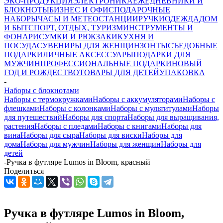
ЭКО-ПРОДУКЦИЯ
ЭЛЕКТРОНИКА
ЕЖЕДНЕВНИКИ И
БЛОКНОТЫ
БИЗНЕС И ОФИС
ПОДАРОЧНЫЕ
НАБОРЫ
ЧАСЫ И МЕТЕОСТАНЦИИ
РУЧКИ
ОДЕЖДА
ДОМ
И БЫТ
СПОРТ, ОТДЫХ, ТУРИЗМ
ИНСТРУМЕНТЫ И
ФОНАРИ
СУМКИ И РЮКЗАКИ
КУХНЯ И
ПОСУДА
СУВЕНИРЫ ДЛЯ ЖЕНЩИН
ЗОНТЫ
СЪЕДОБНЫЕ
ПОДАРКИ
ЛИЧНЫЕ АКСЕССУАРЫ
ПОДАРКИ ДЛЯ
МУЖЧИН
ПРОФЕССИОНАЛЬНЫЕ ПОДАРКИ
НОВЫЙ
ГОД И РОЖДЕСТВО
ТОВАРЫ ДЛЯ ДЕТЕЙ
УПАКОВКА
-
Наборы с блокнотами
Наборы с термокружками
Наборы с аккумуляторами
Наборы с
флешками
Наборы с колонками
Наборы с мультитулами
Наборы
для путешествий
Наборы для спорта
Наборы для выращивания,
растения
Наборы с пледами
Наборы с книгами
Наборы для
вина
Наборы для сыра
Наборы для виски
Наборы для
дома
Наборы для мужчин
Наборы для женщин
Наборы для
детей
-
Ручка в футляре Lumos in Bloom, красный
Поделиться
Ручка в футляре Lumos in Bloom,