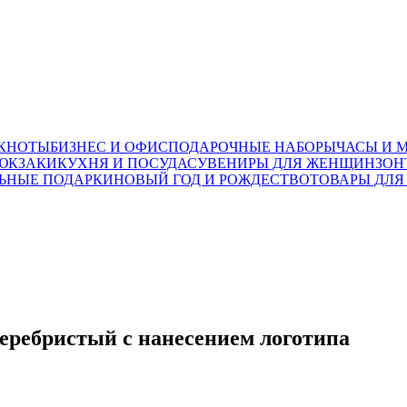
ОКНОТЫ
БИЗНЕС И ОФИС
ПОДАРОЧНЫЕ НАБОРЫ
ЧАСЫ И 
ЮКЗАКИ
КУХНЯ И ПОСУДА
СУВЕНИРЫ ДЛЯ ЖЕНЩИН
ЗОН
ЬНЫЕ ПОДАРКИ
НОВЫЙ ГОД И РОЖДЕСТВО
ТОВАРЫ ДЛЯ
серебристый с нанесением логотипа