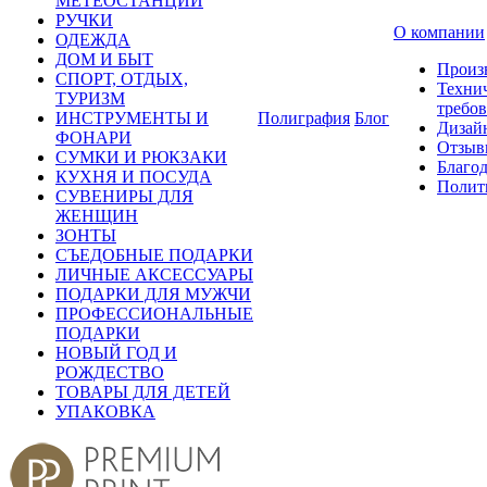
МЕТЕОСТАНЦИИ
РУЧКИ
О компании
ОДЕЖДА
ДОМ И БЫТ
Произ
СПОРТ, ОТДЫХ,
Техни
ТУРИЗМ
требо
ИНСТРУМЕНТЫ И
Полиграфия
Блог
Дизай
ФОНАРИ
Отзыв
СУМКИ И РЮКЗАКИ
Благо
КУХНЯ И ПОСУДА
Полит
СУВЕНИРЫ ДЛЯ
ЖЕНЩИН
ЗОНТЫ
СЪЕДОБНЫЕ ПОДАРКИ
ЛИЧНЫЕ АКСЕССУАРЫ
ПОДАРКИ ДЛЯ МУЖЧИ
ПРОФЕССИОНАЛЬНЫЕ
ПОДАРКИ
НОВЫЙ ГОД И
РОЖДЕСТВО
ТОВАРЫ ДЛЯ ДЕТЕЙ
УПАКОВКА