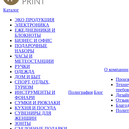
Каталог
ЭКО ПРОДУКЦИЯ
ЭЛЕКТРОНИКА
ЕЖЕДНЕВНИКИ И
БЛОКНОТЫ
БИЗНЕС И ОФИС
ПОДАРОЧНЫЕ
НАБОРЫ
ЧАСЫ И
МЕТЕОСТАНЦИИ
РУЧКИ
О компании
ОДЕЖДА
ДОМ И БЫТ
Произ
СПОРТ, ОТДЫХ,
Техни
ТУРИЗМ
требо
ИНСТРУМЕНТЫ И
Полиграфия
Блог
Дизай
ФОНАРИ
Отзыв
СУМКИ И РЮКЗАКИ
Благо
КУХНЯ И ПОСУДА
Полит
СУВЕНИРЫ ДЛЯ
ЖЕНЩИН
ЗОНТЫ
СЪЕДОБНЫЕ ПОДАРКИ