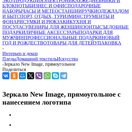
ЭКО-ПРОДУКЦИЯ
ЭЛЕКТРОНИКА
ЕЖЕДНЕВНИКИ И
БЛОКНОТЫ
БИЗНЕС И ОФИС
ПОДАРОЧНЫЕ
НАБОРЫ
ЧАСЫ И МЕТЕОСТАНЦИИ
РУЧКИ
ОДЕЖДА
ДОМ
И БЫТ
СПОРТ, ОТДЫХ, ТУРИЗМ
ИНСТРУМЕНТЫ И
ФОНАРИ
СУМКИ И РЮКЗАКИ
КУХНЯ И
ПОСУДА
СУВЕНИРЫ ДЛЯ ЖЕНЩИН
ЗОНТЫ
СЪЕДОБНЫЕ
ПОДАРКИ
ЛИЧНЫЕ АКСЕССУАРЫ
ПОДАРКИ ДЛЯ
МУЖЧИН
ПРОФЕССИОНАЛЬНЫЕ ПОДАРКИ
НОВЫЙ
ГОД И РОЖДЕСТВО
ТОВАРЫ ДЛЯ ДЕТЕЙ
УПАКОВКА
-
Интерьер и декор
Пледы
Домашний текстиль
Искусство
-
Зеркало New Image, прямоугольное
Поделиться
Зеркало New Image, прямоугольное с
нанесением логотипа