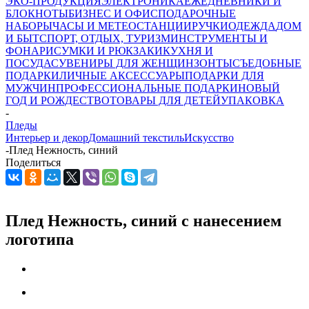
ЭКО-ПРОДУКЦИЯ
ЭЛЕКТРОНИКА
ЕЖЕДНЕВНИКИ И
БЛОКНОТЫ
БИЗНЕС И ОФИС
ПОДАРОЧНЫЕ
НАБОРЫ
ЧАСЫ И МЕТЕОСТАНЦИИ
РУЧКИ
ОДЕЖДА
ДОМ
И БЫТ
СПОРТ, ОТДЫХ, ТУРИЗМ
ИНСТРУМЕНТЫ И
ФОНАРИ
СУМКИ И РЮКЗАКИ
КУХНЯ И
ПОСУДА
СУВЕНИРЫ ДЛЯ ЖЕНЩИН
ЗОНТЫ
СЪЕДОБНЫЕ
ПОДАРКИ
ЛИЧНЫЕ АКСЕССУАРЫ
ПОДАРКИ ДЛЯ
МУЖЧИН
ПРОФЕССИОНАЛЬНЫЕ ПОДАРКИ
НОВЫЙ
ГОД И РОЖДЕСТВО
ТОВАРЫ ДЛЯ ДЕТЕЙ
УПАКОВКА
-
Пледы
Интерьер и декор
Домашний текстиль
Искусство
-
Плед Нежность, синий
Поделиться
Плед Нежность, синий с нанесением
логотипа