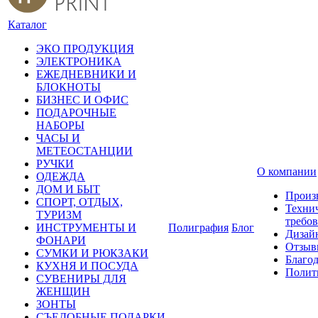
Каталог
ЭКО ПРОДУКЦИЯ
ЭЛЕКТРОНИКА
ЕЖЕДНЕВНИКИ И
БЛОКНОТЫ
БИЗНЕС И ОФИС
ПОДАРОЧНЫЕ
НАБОРЫ
ЧАСЫ И
МЕТЕОСТАНЦИИ
РУЧКИ
О компании
ОДЕЖДА
ДОМ И БЫТ
Произ
СПОРТ, ОТДЫХ,
Техни
ТУРИЗМ
требо
ИНСТРУМЕНТЫ И
Полиграфия
Блог
Дизай
ФОНАРИ
Отзыв
СУМКИ И РЮКЗАКИ
Благо
КУХНЯ И ПОСУДА
Полит
СУВЕНИРЫ ДЛЯ
ЖЕНЩИН
ЗОНТЫ
СЪЕДОБНЫЕ ПОДАРКИ