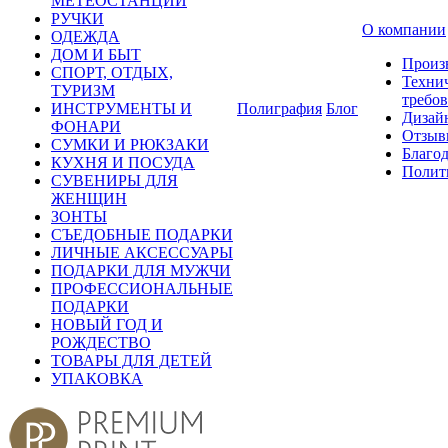
МЕТЕОСТАНЦИИ
РУЧКИ
О компании
ОДЕЖДА
ДОМ И БЫТ
Произ
СПОРТ, ОТДЫХ,
Техни
ТУРИЗМ
требо
ИНСТРУМЕНТЫ И
Полиграфия
Блог
Дизай
ФОНАРИ
Отзыв
СУМКИ И РЮКЗАКИ
Благо
КУХНЯ И ПОСУДА
Полит
СУВЕНИРЫ ДЛЯ
ЖЕНЩИН
ЗОНТЫ
СЪЕДОБНЫЕ ПОДАРКИ
ЛИЧНЫЕ АКСЕССУАРЫ
ПОДАРКИ ДЛЯ МУЖЧИ
ПРОФЕССИОНАЛЬНЫЕ
ПОДАРКИ
НОВЫЙ ГОД И
РОЖДЕСТВО
ТОВАРЫ ДЛЯ ДЕТЕЙ
УПАКОВКА