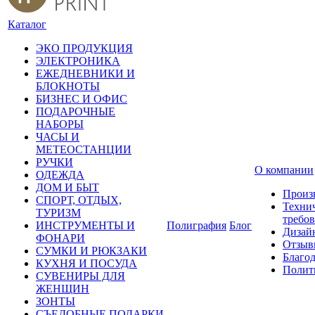
Каталог
ЭКО ПРОДУКЦИЯ
ЭЛЕКТРОНИКА
ЕЖЕДНЕВНИКИ И
БЛОКНОТЫ
БИЗНЕС И ОФИС
ПОДАРОЧНЫЕ
НАБОРЫ
ЧАСЫ И
МЕТЕОСТАНЦИИ
РУЧКИ
О компании
ОДЕЖДА
ДОМ И БЫТ
Произ
СПОРТ, ОТДЫХ,
Техни
ТУРИЗМ
требо
ИНСТРУМЕНТЫ И
Полиграфия
Блог
Дизай
ФОНАРИ
Отзыв
СУМКИ И РЮКЗАКИ
Благо
КУХНЯ И ПОСУДА
Полит
СУВЕНИРЫ ДЛЯ
ЖЕНЩИН
ЗОНТЫ
СЪЕДОБНЫЕ ПОДАРКИ