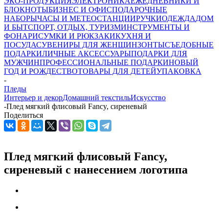
ЭКО-ПРОДУКЦИЯ
ЭЛЕКТРОНИКА
ЕЖЕДНЕВНИКИ И
БЛОКНОТЫ
БИЗНЕС И ОФИС
ПОДАРОЧНЫЕ
НАБОРЫ
ЧАСЫ И МЕТЕОСТАНЦИИ
РУЧКИ
ОДЕЖДА
ДОМ
И БЫТ
СПОРТ, ОТДЫХ, ТУРИЗМ
ИНСТРУМЕНТЫ И
ФОНАРИ
СУМКИ И РЮКЗАКИ
КУХНЯ И
ПОСУДА
СУВЕНИРЫ ДЛЯ ЖЕНЩИН
ЗОНТЫ
СЪЕДОБНЫЕ
ПОДАРКИ
ЛИЧНЫЕ АКСЕССУАРЫ
ПОДАРКИ ДЛЯ
МУЖЧИН
ПРОФЕССИОНАЛЬНЫЕ ПОДАРКИ
НОВЫЙ
ГОД И РОЖДЕСТВО
ТОВАРЫ ДЛЯ ДЕТЕЙ
УПАКОВКА
-
Пледы
Интерьер и декор
Домашний текстиль
Искусство
-
Плед мягкий флисовый Fancy, сиреневый
Поделиться
Плед мягкий флисовый Fancy,
сиреневый с нанесением логотипа