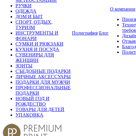
МЕТЕОСТАНЦИИ
РУЧКИ
О компании
ОДЕЖДА
ДОМ И БЫТ
Произ
СПОРТ, ОТДЫХ,
Техни
ТУРИЗМ
требо
ИНСТРУМЕНТЫ И
Полиграфия
Блог
Дизай
ФОНАРИ
Отзыв
СУМКИ И РЮКЗАКИ
Благо
КУХНЯ И ПОСУДА
Полит
СУВЕНИРЫ ДЛЯ
ЖЕНЩИН
ЗОНТЫ
СЪЕДОБНЫЕ ПОДАРКИ
ЛИЧНЫЕ АКСЕССУАРЫ
ПОДАРКИ ДЛЯ МУЖЧИ
ПРОФЕССИОНАЛЬНЫЕ
ПОДАРКИ
НОВЫЙ ГОД И
РОЖДЕСТВО
ТОВАРЫ ДЛЯ ДЕТЕЙ
УПАКОВКА