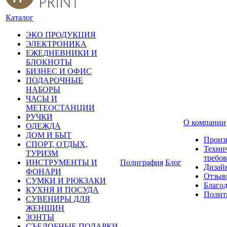
Каталог
ЭКО ПРОДУКЦИЯ
ЭЛЕКТРОНИКА
ЕЖЕДНЕВНИКИ И
БЛОКНОТЫ
БИЗНЕС И ОФИС
ПОДАРОЧНЫЕ
НАБОРЫ
ЧАСЫ И
МЕТЕОСТАНЦИИ
РУЧКИ
О компании
ОДЕЖДА
ДОМ И БЫТ
Произ
СПОРТ, ОТДЫХ,
Техни
ТУРИЗМ
требо
ИНСТРУМЕНТЫ И
Полиграфия
Блог
Дизай
ФОНАРИ
Отзыв
СУМКИ И РЮКЗАКИ
Благо
КУХНЯ И ПОСУДА
Полит
СУВЕНИРЫ ДЛЯ
ЖЕНЩИН
ЗОНТЫ
СЪЕДОБНЫЕ ПОДАРКИ