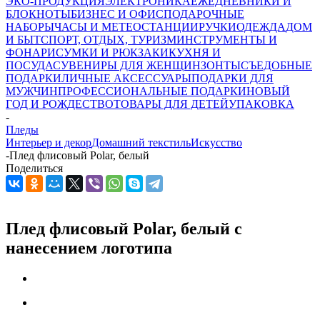
ЭКО-ПРОДУКЦИЯ
ЭЛЕКТРОНИКА
ЕЖЕДНЕВНИКИ И
БЛОКНОТЫ
БИЗНЕС И ОФИС
ПОДАРОЧНЫЕ
НАБОРЫ
ЧАСЫ И МЕТЕОСТАНЦИИ
РУЧКИ
ОДЕЖДА
ДОМ
И БЫТ
СПОРТ, ОТДЫХ, ТУРИЗМ
ИНСТРУМЕНТЫ И
ФОНАРИ
СУМКИ И РЮКЗАКИ
КУХНЯ И
ПОСУДА
СУВЕНИРЫ ДЛЯ ЖЕНЩИН
ЗОНТЫ
СЪЕДОБНЫЕ
ПОДАРКИ
ЛИЧНЫЕ АКСЕССУАРЫ
ПОДАРКИ ДЛЯ
МУЖЧИН
ПРОФЕССИОНАЛЬНЫЕ ПОДАРКИ
НОВЫЙ
ГОД И РОЖДЕСТВО
ТОВАРЫ ДЛЯ ДЕТЕЙ
УПАКОВКА
-
Пледы
Интерьер и декор
Домашний текстиль
Искусство
-
Плед флисовый Polar, белый
Поделиться
Плед флисовый Polar, белый с
нанесением логотипа