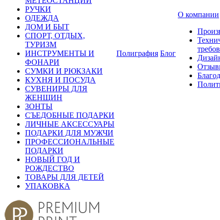
МЕТЕОСТАНЦИИ
РУЧКИ
О компании
ОДЕЖДА
ДОМ И БЫТ
Произ
СПОРТ, ОТДЫХ,
Техни
ТУРИЗМ
требо
ИНСТРУМЕНТЫ И
Полиграфия
Блог
Дизай
ФОНАРИ
Отзыв
СУМКИ И РЮКЗАКИ
Благо
КУХНЯ И ПОСУДА
Полит
СУВЕНИРЫ ДЛЯ
ЖЕНЩИН
ЗОНТЫ
СЪЕДОБНЫЕ ПОДАРКИ
ЛИЧНЫЕ АКСЕССУАРЫ
ПОДАРКИ ДЛЯ МУЖЧИ
ПРОФЕССИОНАЛЬНЫЕ
ПОДАРКИ
НОВЫЙ ГОД И
РОЖДЕСТВО
ТОВАРЫ ДЛЯ ДЕТЕЙ
УПАКОВКА