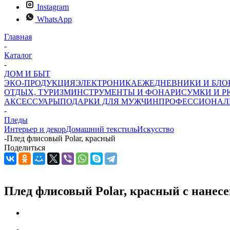
Instagram
WhatsApp
Главная
-
Каталог
-
ДОМ И БЫТ
ЭКО-ПРОДУКЦИЯ
ЭЛЕКТРОНИКА
ЕЖЕДНЕВНИКИ И БЛ
ОТДЫХ, ТУРИЗМ
ИНСТРУМЕНТЫ И ФОНАРИ
СУМКИ И Р
АКСЕССУАРЫ
ПОДАРКИ ДЛЯ МУЖЧИН
ПРОФЕССИОНАЛ
-
Пледы
Интерьер и декор
Домашний текстиль
Искусство
-
Плед флисовый Polar, красный
Поделиться
Плед флисовый Polar, красный с нанес