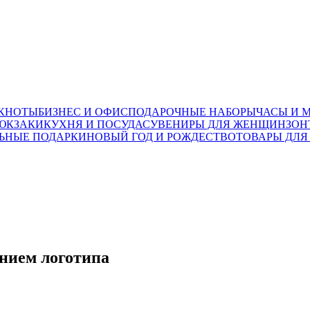
ОКНОТЫ
БИЗНЕС И ОФИС
ПОДАРОЧНЫЕ НАБОРЫ
ЧАСЫ И 
ЮКЗАКИ
КУХНЯ И ПОСУДА
СУВЕНИРЫ ДЛЯ ЖЕНЩИН
ЗОН
ЬНЫЕ ПОДАРКИ
НОВЫЙ ГОД И РОЖДЕСТВО
ТОВАРЫ ДЛЯ
ением логотипа