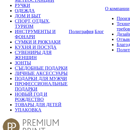
МЕТЕОСТАНЦИИ
РУЧКИ
О компании
ОДЕЖДА
ДОМ И БЫТ
Произ
СПОРТ, ОТДЫХ,
Техни
ТУРИЗМ
требо
ИНСТРУМЕНТЫ И
Полиграфия
Блог
Дизай
ФОНАРИ
Отзыв
СУМКИ И РЮКЗАКИ
Благо
КУХНЯ И ПОСУДА
Полит
СУВЕНИРЫ ДЛЯ
ЖЕНЩИН
ЗОНТЫ
СЪЕДОБНЫЕ ПОДАРКИ
ЛИЧНЫЕ АКСЕССУАРЫ
ПОДАРКИ ДЛЯ МУЖЧИ
ПРОФЕССИОНАЛЬНЫЕ
ПОДАРКИ
НОВЫЙ ГОД И
РОЖДЕСТВО
ТОВАРЫ ДЛЯ ДЕТЕЙ
УПАКОВКА