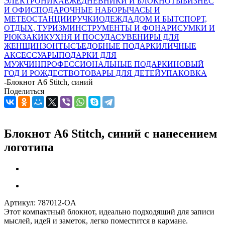
ЭЛЕКТРОНИКА
ЕЖЕДНЕВНИКИ И БЛОКНОТЫ
БИЗНЕС
И ОФИС
ПОДАРОЧНЫЕ НАБОРЫ
ЧАСЫ И
МЕТЕОСТАНЦИИ
РУЧКИ
ОДЕЖДА
ДОМ И БЫТ
СПОРТ,
ОТДЫХ, ТУРИЗМ
ИНСТРУМЕНТЫ И ФОНАРИ
СУМКИ И
РЮКЗАКИ
КУХНЯ И ПОСУДА
СУВЕНИРЫ ДЛЯ
ЖЕНЩИН
ЗОНТЫ
СЪЕДОБНЫЕ ПОДАРКИ
ЛИЧНЫЕ
АКСЕССУАРЫ
ПОДАРКИ ДЛЯ
МУЖЧИН
ПРОФЕССИОНАЛЬНЫЕ ПОДАРКИ
НОВЫЙ
ГОД И РОЖДЕСТВО
ТОВАРЫ ДЛЯ ДЕТЕЙ
УПАКОВКА
-
Блокнот A6 Stitch, синий
Поделиться
Блокнот A6 Stitch, синий с нанесением
логотипа
Артикул:
787012-OA
Этот компактный блокнот, идеально подходящий для записи
мыслей, идей и заметок, легко поместится в кармане.