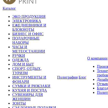
Каталог
ЭКО ПРОДУКЦИЯ
ЭЛЕКТРОНИКА
ЕЖЕДНЕВНИКИ И
БЛОКНОТЫ
БИЗНЕС И ОФИС
ПОДАРОЧНЫЕ
НАБОРЫ
ЧАСЫ И
МЕТЕОСТАНЦИИ
РУЧКИ
О компании
ОДЕЖДА
ДОМ И БЫТ
Произ
СПОРТ, ОТДЫХ,
Техни
ТУРИЗМ
требо
ИНСТРУМЕНТЫ И
Полиграфия
Блог
Дизай
ФОНАРИ
Отзыв
СУМКИ И РЮКЗАКИ
Благо
КУХНЯ И ПОСУДА
Полит
СУВЕНИРЫ ДЛЯ
ЖЕНЩИН
ЗОНТЫ
СЪЕДОБНЫЕ ПОДАРКИ