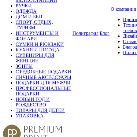
МЕТЕОСТАНЦИИ
РУЧКИ
О компании
ОДЕЖДА
ДОМ И БЫТ
Произ
СПОРТ, ОТДЫХ,
Техни
ТУРИЗМ
требо
ИНСТРУМЕНТЫ И
Полиграфия
Блог
Дизай
ФОНАРИ
Отзыв
СУМКИ И РЮКЗАКИ
Благо
КУХНЯ И ПОСУДА
Полит
СУВЕНИРЫ ДЛЯ
ЖЕНЩИН
ЗОНТЫ
СЪЕДОБНЫЕ ПОДАРКИ
ЛИЧНЫЕ АКСЕССУАРЫ
ПОДАРКИ ДЛЯ МУЖЧИ
ПРОФЕССИОНАЛЬНЫЕ
ПОДАРКИ
НОВЫЙ ГОД И
РОЖДЕСТВО
ТОВАРЫ ДЛЯ ДЕТЕЙ
УПАКОВКА