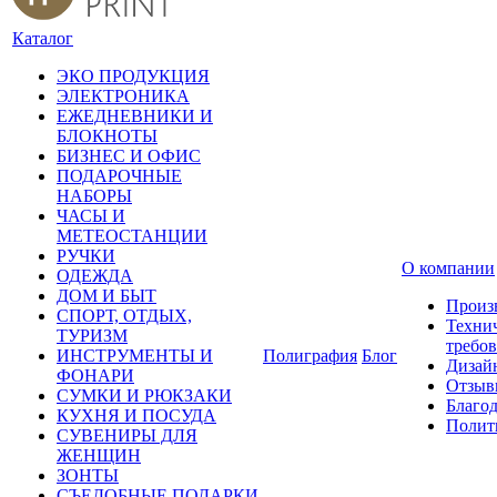
Каталог
ЭКО ПРОДУКЦИЯ
ЭЛЕКТРОНИКА
ЕЖЕДНЕВНИКИ И
БЛОКНОТЫ
БИЗНЕС И ОФИС
ПОДАРОЧНЫЕ
НАБОРЫ
ЧАСЫ И
МЕТЕОСТАНЦИИ
РУЧКИ
О компании
ОДЕЖДА
ДОМ И БЫТ
Произ
СПОРТ, ОТДЫХ,
Техни
ТУРИЗМ
требо
ИНСТРУМЕНТЫ И
Полиграфия
Блог
Дизай
ФОНАРИ
Отзыв
СУМКИ И РЮКЗАКИ
Благо
КУХНЯ И ПОСУДА
Полит
СУВЕНИРЫ ДЛЯ
ЖЕНЩИН
ЗОНТЫ
СЪЕДОБНЫЕ ПОДАРКИ