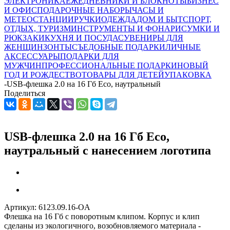
ЭЛЕКТРОНИКА
ЕЖЕДНЕВНИКИ И БЛОКНОТЫ
БИЗНЕС
И ОФИС
ПОДАРОЧНЫЕ НАБОРЫ
ЧАСЫ И
МЕТЕОСТАНЦИИ
РУЧКИ
ОДЕЖДА
ДОМ И БЫТ
СПОРТ,
ОТДЫХ, ТУРИЗМ
ИНСТРУМЕНТЫ И ФОНАРИ
СУМКИ И
РЮКЗАКИ
КУХНЯ И ПОСУДА
СУВЕНИРЫ ДЛЯ
ЖЕНЩИН
ЗОНТЫ
СЪЕДОБНЫЕ ПОДАРКИ
ЛИЧНЫЕ
АКСЕССУАРЫ
ПОДАРКИ ДЛЯ
МУЖЧИН
ПРОФЕССИОНАЛЬНЫЕ ПОДАРКИ
НОВЫЙ
ГОД И РОЖДЕСТВО
ТОВАРЫ ДЛЯ ДЕТЕЙ
УПАКОВКА
-
USB-флешка 2.0 на 16 Гб Eco, наутральный
Поделиться
USB-флешка 2.0 на 16 Гб Eco,
наутральный с нанесением логотипа
Артикул:
6123.09.16-OA
Флешка на 16 Гб с поворотным клипом. Корпус и клип
сделаны из экологичного, возобновляемого материала -