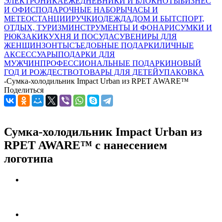
ЭЛЕКТРОНИКА
ЕЖЕДНЕВНИКИ И БЛОКНОТЫ
БИЗНЕС
И ОФИС
ПОДАРОЧНЫЕ НАБОРЫ
ЧАСЫ И
МЕТЕОСТАНЦИИ
РУЧКИ
ОДЕЖДА
ДОМ И БЫТ
СПОРТ,
ОТДЫХ, ТУРИЗМ
ИНСТРУМЕНТЫ И ФОНАРИ
СУМКИ И
РЮКЗАКИ
КУХНЯ И ПОСУДА
СУВЕНИРЫ ДЛЯ
ЖЕНЩИН
ЗОНТЫ
СЪЕДОБНЫЕ ПОДАРКИ
ЛИЧНЫЕ
АКСЕССУАРЫ
ПОДАРКИ ДЛЯ
МУЖЧИН
ПРОФЕССИОНАЛЬНЫЕ ПОДАРКИ
НОВЫЙ
ГОД И РОЖДЕСТВО
ТОВАРЫ ДЛЯ ДЕТЕЙ
УПАКОВКА
-
Сумка-холодильник Impact Urban из RPET AWARE™
Поделиться
Сумка-холодильник Impact Urban из
RPET AWARE™ с нанесением
логотипа