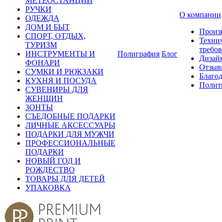
МЕТЕОСТАНЦИИ
РУЧКИ
О компании
ОДЕЖДА
ДОМ И БЫТ
Произ
СПОРТ, ОТДЫХ,
Техни
ТУРИЗМ
требо
ИНСТРУМЕНТЫ И
Полиграфия
Блог
Дизай
ФОНАРИ
Отзыв
СУМКИ И РЮКЗАКИ
Благо
КУХНЯ И ПОСУДА
Полит
СУВЕНИРЫ ДЛЯ
ЖЕНЩИН
ЗОНТЫ
СЪЕДОБНЫЕ ПОДАРКИ
ЛИЧНЫЕ АКСЕССУАРЫ
ПОДАРКИ ДЛЯ МУЖЧИ
ПРОФЕССИОНАЛЬНЫЕ
ПОДАРКИ
НОВЫЙ ГОД И
РОЖДЕСТВО
ТОВАРЫ ДЛЯ ДЕТЕЙ
УПАКОВКА