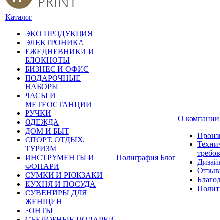
Каталог
ЭКО ПРОДУКЦИЯ
ЭЛЕКТРОНИКА
ЕЖЕДНЕВНИКИ И
БЛОКНОТЫ
БИЗНЕС И ОФИС
ПОДАРОЧНЫЕ
НАБОРЫ
ЧАСЫ И
МЕТЕОСТАНЦИИ
РУЧКИ
О компании
ОДЕЖДА
ДОМ И БЫТ
Произ
СПОРТ, ОТДЫХ,
Техни
ТУРИЗМ
требо
ИНСТРУМЕНТЫ И
Полиграфия
Блог
Дизай
ФОНАРИ
Отзыв
СУМКИ И РЮКЗАКИ
Благо
КУХНЯ И ПОСУДА
Полит
СУВЕНИРЫ ДЛЯ
ЖЕНЩИН
ЗОНТЫ
СЪЕДОБНЫЕ ПОДАРКИ