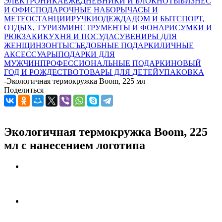
ЭЛЕКТРОНИКА
ЕЖЕДНЕВНИКИ И БЛОКНОТЫ
БИЗНЕС
И ОФИС
ПОДАРОЧНЫЕ НАБОРЫ
ЧАСЫ И
МЕТЕОСТАНЦИИ
РУЧКИ
ОДЕЖДА
ДОМ И БЫТ
СПОРТ,
ОТДЫХ, ТУРИЗМ
ИНСТРУМЕНТЫ И ФОНАРИ
СУМКИ И
РЮКЗАКИ
КУХНЯ И ПОСУДА
СУВЕНИРЫ ДЛЯ
ЖЕНЩИН
ЗОНТЫ
СЪЕДОБНЫЕ ПОДАРКИ
ЛИЧНЫЕ
АКСЕССУАРЫ
ПОДАРКИ ДЛЯ
МУЖЧИН
ПРОФЕССИОНАЛЬНЫЕ ПОДАРКИ
НОВЫЙ
ГОД И РОЖДЕСТВО
ТОВАРЫ ДЛЯ ДЕТЕЙ
УПАКОВКА
-
Экологичная термокружка Boom, 225 мл
Поделиться
Экологичная термокружка Boom, 225
мл с нанесением логотипа