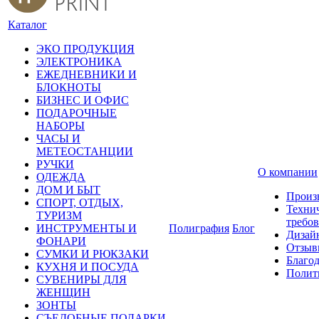
Каталог
ЭКО ПРОДУКЦИЯ
ЭЛЕКТРОНИКА
ЕЖЕДНЕВНИКИ И
БЛОКНОТЫ
БИЗНЕС И ОФИС
ПОДАРОЧНЫЕ
НАБОРЫ
ЧАСЫ И
МЕТЕОСТАНЦИИ
РУЧКИ
О компании
ОДЕЖДА
ДОМ И БЫТ
Произ
СПОРТ, ОТДЫХ,
Техни
ТУРИЗМ
требо
ИНСТРУМЕНТЫ И
Полиграфия
Блог
Дизай
ФОНАРИ
Отзыв
СУМКИ И РЮКЗАКИ
Благо
КУХНЯ И ПОСУДА
Полит
СУВЕНИРЫ ДЛЯ
ЖЕНЩИН
ЗОНТЫ
СЪЕДОБНЫЕ ПОДАРКИ