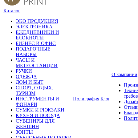
Каталог
ЭКО ПРОДУКЦИЯ
ЭЛЕКТРОНИКА
ЕЖЕДНЕВНИКИ И
БЛОКНОТЫ
БИЗНЕС И ОФИС
ПОДАРОЧНЫЕ
НАБОРЫ
ЧАСЫ И
МЕТЕОСТАНЦИИ
РУЧКИ
О компании
ОДЕЖДА
ДОМ И БЫТ
Произ
СПОРТ, ОТДЫХ,
Техни
ТУРИЗМ
требо
ИНСТРУМЕНТЫ И
Полиграфия
Блог
Дизай
ФОНАРИ
Отзыв
СУМКИ И РЮКЗАКИ
Благо
КУХНЯ И ПОСУДА
Полит
СУВЕНИРЫ ДЛЯ
ЖЕНЩИН
ЗОНТЫ
СЪЕДОБНЫЕ ПОДАРКИ