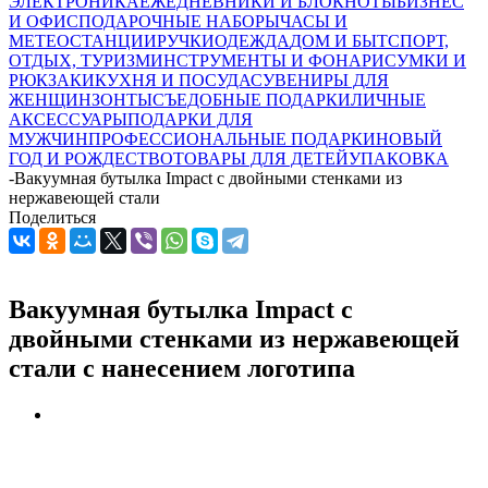
ЭЛЕКТРОНИКА
ЕЖЕДНЕВНИКИ И БЛОКНОТЫ
БИЗНЕС
И ОФИС
ПОДАРОЧНЫЕ НАБОРЫ
ЧАСЫ И
МЕТЕОСТАНЦИИ
РУЧКИ
ОДЕЖДА
ДОМ И БЫТ
СПОРТ,
ОТДЫХ, ТУРИЗМ
ИНСТРУМЕНТЫ И ФОНАРИ
СУМКИ И
РЮКЗАКИ
КУХНЯ И ПОСУДА
СУВЕНИРЫ ДЛЯ
ЖЕНЩИН
ЗОНТЫ
СЪЕДОБНЫЕ ПОДАРКИ
ЛИЧНЫЕ
АКСЕССУАРЫ
ПОДАРКИ ДЛЯ
МУЖЧИН
ПРОФЕССИОНАЛЬНЫЕ ПОДАРКИ
НОВЫЙ
ГОД И РОЖДЕСТВО
ТОВАРЫ ДЛЯ ДЕТЕЙ
УПАКОВКА
-
Вакуумная бутылка Impact с двойными стенками из
нержавеющей стали
Поделиться
Вакуумная бутылка Impact с
двойными стенками из нержавеющей
стали с нанесением логотипа