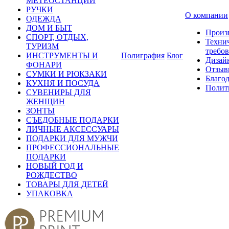
МЕТЕОСТАНЦИИ
РУЧКИ
О компании
ОДЕЖДА
ДОМ И БЫТ
Произ
СПОРТ, ОТДЫХ,
Техни
ТУРИЗМ
требо
ИНСТРУМЕНТЫ И
Полиграфия
Блог
Дизай
ФОНАРИ
Отзыв
СУМКИ И РЮКЗАКИ
Благо
КУХНЯ И ПОСУДА
Полит
СУВЕНИРЫ ДЛЯ
ЖЕНЩИН
ЗОНТЫ
СЪЕДОБНЫЕ ПОДАРКИ
ЛИЧНЫЕ АКСЕССУАРЫ
ПОДАРКИ ДЛЯ МУЖЧИ
ПРОФЕССИОНАЛЬНЫЕ
ПОДАРКИ
НОВЫЙ ГОД И
РОЖДЕСТВО
ТОВАРЫ ДЛЯ ДЕТЕЙ
УПАКОВКА