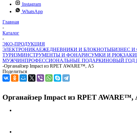
Instagram
WhatsApp
Главная
-
Каталог
-
ЭКО-ПРОДУКЦИЯ
ЭЛЕКТРОНИКА
ЕЖЕДНЕВНИКИ И БЛОКНОТЫ
БИЗНЕС И
ТУРИЗМ
ИНСТРУМЕНТЫ И ФОНАРИ
СУМКИ И РЮКЗАКИ
МУЖЧИН
ПРОФЕССИОНАЛЬНЫЕ ПОДАРКИ
НОВЫЙ ГОД 
-
Органайзер Impact из RPET AWARE™, А5
Поделиться
Органайзер Impact из RPET AWARE™, А