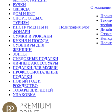
МЕТЕОСТАНЦИИ
РУЧКИ
О компании
ОДЕЖДА
ДОМ И БЫТ
Произ
СПОРТ, ОТДЫХ,
Техни
ТУРИЗМ
требо
ИНСТРУМЕНТЫ И
Полиграфия
Блог
Дизай
ФОНАРИ
Отзыв
СУМКИ И РЮКЗАКИ
Благо
КУХНЯ И ПОСУДА
Полит
СУВЕНИРЫ ДЛЯ
ЖЕНЩИН
ЗОНТЫ
СЪЕДОБНЫЕ ПОДАРКИ
ЛИЧНЫЕ АКСЕССУАРЫ
ПОДАРКИ ДЛЯ МУЖЧИ
ПРОФЕССИОНАЛЬНЫЕ
ПОДАРКИ
НОВЫЙ ГОД И
РОЖДЕСТВО
ТОВАРЫ ДЛЯ ДЕТЕЙ
УПАКОВКА