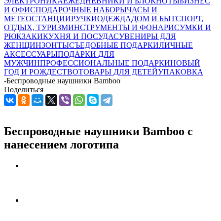
ЭЛЕКТРОНИКА
ЕЖЕДНЕВНИКИ И БЛОКНОТЫ
БИЗНЕС
И ОФИС
ПОДАРОЧНЫЕ НАБОРЫ
ЧАСЫ И
МЕТЕОСТАНЦИИ
РУЧКИ
ОДЕЖДА
ДОМ И БЫТ
СПОРТ,
ОТДЫХ, ТУРИЗМ
ИНСТРУМЕНТЫ И ФОНАРИ
СУМКИ И
РЮКЗАКИ
КУХНЯ И ПОСУДА
СУВЕНИРЫ ДЛЯ
ЖЕНЩИН
ЗОНТЫ
СЪЕДОБНЫЕ ПОДАРКИ
ЛИЧНЫЕ
АКСЕССУАРЫ
ПОДАРКИ ДЛЯ
МУЖЧИН
ПРОФЕССИОНАЛЬНЫЕ ПОДАРКИ
НОВЫЙ
ГОД И РОЖДЕСТВО
ТОВАРЫ ДЛЯ ДЕТЕЙ
УПАКОВКА
-
Беспроводные наушники Bamboo
Поделиться
Беспроводные наушники Bamboo с
нанесением логотипа