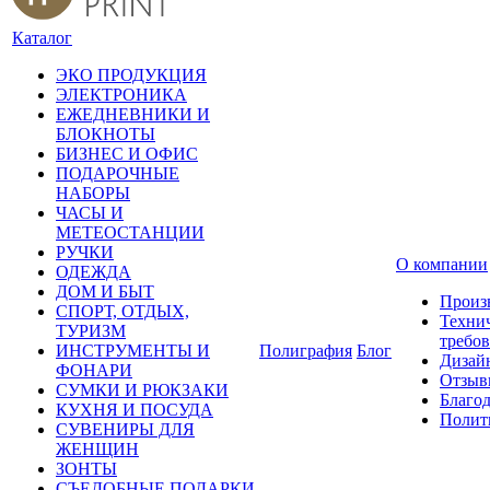
Каталог
ЭКО ПРОДУКЦИЯ
ЭЛЕКТРОНИКА
ЕЖЕДНЕВНИКИ И
БЛОКНОТЫ
БИЗНЕС И ОФИС
ПОДАРОЧНЫЕ
НАБОРЫ
ЧАСЫ И
МЕТЕОСТАНЦИИ
РУЧКИ
О компании
ОДЕЖДА
ДОМ И БЫТ
Произ
СПОРТ, ОТДЫХ,
Техни
ТУРИЗМ
требо
ИНСТРУМЕНТЫ И
Полиграфия
Блог
Дизай
ФОНАРИ
Отзыв
СУМКИ И РЮКЗАКИ
Благо
КУХНЯ И ПОСУДА
Полит
СУВЕНИРЫ ДЛЯ
ЖЕНЩИН
ЗОНТЫ
СЪЕДОБНЫЕ ПОДАРКИ