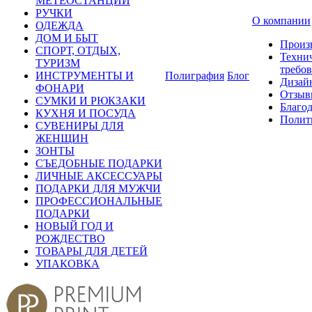
МЕТЕОСТАНЦИИ
РУЧКИ
О компании
ОДЕЖДА
ДОМ И БЫТ
Произ
СПОРТ, ОТДЫХ,
Техни
ТУРИЗМ
требо
ИНСТРУМЕНТЫ И
Полиграфия
Блог
Дизай
ФОНАРИ
Отзыв
СУМКИ И РЮКЗАКИ
Благо
КУХНЯ И ПОСУДА
Полит
СУВЕНИРЫ ДЛЯ
ЖЕНЩИН
ЗОНТЫ
СЪЕДОБНЫЕ ПОДАРКИ
ЛИЧНЫЕ АКСЕССУАРЫ
ПОДАРКИ ДЛЯ МУЖЧИ
ПРОФЕССИОНАЛЬНЫЕ
ПОДАРКИ
НОВЫЙ ГОД И
РОЖДЕСТВО
ТОВАРЫ ДЛЯ ДЕТЕЙ
УПАКОВКА