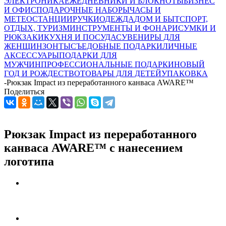
ЭЛЕКТРОНИКА
ЕЖЕДНЕВНИКИ И БЛОКНОТЫ
БИЗНЕС
И ОФИС
ПОДАРОЧНЫЕ НАБОРЫ
ЧАСЫ И
МЕТЕОСТАНЦИИ
РУЧКИ
ОДЕЖДА
ДОМ И БЫТ
СПОРТ,
ОТДЫХ, ТУРИЗМ
ИНСТРУМЕНТЫ И ФОНАРИ
СУМКИ И
РЮКЗАКИ
КУХНЯ И ПОСУДА
СУВЕНИРЫ ДЛЯ
ЖЕНЩИН
ЗОНТЫ
СЪЕДОБНЫЕ ПОДАРКИ
ЛИЧНЫЕ
АКСЕССУАРЫ
ПОДАРКИ ДЛЯ
МУЖЧИН
ПРОФЕССИОНАЛЬНЫЕ ПОДАРКИ
НОВЫЙ
ГОД И РОЖДЕСТВО
ТОВАРЫ ДЛЯ ДЕТЕЙ
УПАКОВКА
-
Рюкзак Impact из переработанного канваса AWARE™
Поделиться
Рюкзак Impact из переработанного
канваса AWARE™ с нанесением
логотипа