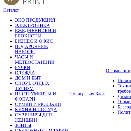
Каталог
ЭКО ПРОДУКЦИЯ
ЭЛЕКТРОНИКА
ЕЖЕДНЕВНИКИ И
БЛОКНОТЫ
БИЗНЕС И ОФИС
ПОДАРОЧНЫЕ
НАБОРЫ
ЧАСЫ И
МЕТЕОСТАНЦИИ
РУЧКИ
О компании
ОДЕЖДА
ДОМ И БЫТ
Произ
СПОРТ, ОТДЫХ,
Техни
ТУРИЗМ
требо
ИНСТРУМЕНТЫ И
Полиграфия
Блог
Дизай
ФОНАРИ
Отзыв
СУМКИ И РЮКЗАКИ
Благо
КУХНЯ И ПОСУДА
Полит
СУВЕНИРЫ ДЛЯ
ЖЕНЩИН
ЗОНТЫ
СЪЕДОБНЫЕ ПОДАРКИ