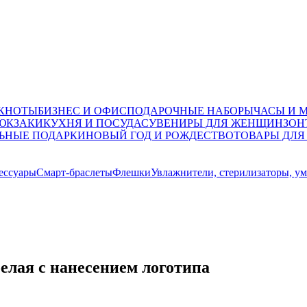
ОКНОТЫ
БИЗНЕС И ОФИС
ПОДАРОЧНЫЕ НАБОРЫ
ЧАСЫ И 
ЮКЗАКИ
КУХНЯ И ПОСУДА
СУВЕНИРЫ ДЛЯ ЖЕНЩИН
ЗОН
ЬНЫЕ ПОДАРКИ
НОВЫЙ ГОД И РОЖДЕСТВО
ТОВАРЫ ДЛЯ
ессуары
Смарт-браслеты
Флешки
Увлажнители, стерилизаторы, у
белая с нанесением логотипа