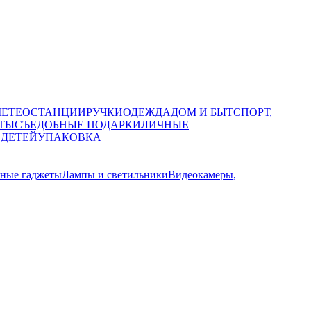
МЕТЕОСТАНЦИИ
РУЧКИ
ОДЕЖДА
ДОМ И БЫТ
СПОРТ,
ТЫ
СЪЕДОБНЫЕ ПОДАРКИ
ЛИЧНЫЕ
 ДЕТЕЙ
УПАКОВКА
мные гаджеты
Лампы и светильники
Видеокамеры,