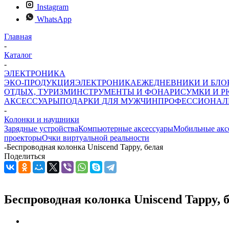
Instagram
WhatsApp
Главная
-
Каталог
-
ЭЛЕКТРОНИКА
ЭКО-ПРОДУКЦИЯ
ЭЛЕКТРОНИКА
ЕЖЕДНЕВНИКИ И БЛ
ОТДЫХ, ТУРИЗМ
ИНСТРУМЕНТЫ И ФОНАРИ
СУМКИ И Р
АКСЕССУАРЫ
ПОДАРКИ ДЛЯ МУЖЧИН
ПРОФЕССИОНАЛ
-
Колонки и наушники
Зарядные устройства
Компьютерные аксессуары
Мобильные акс
проекторы
Очки виртуальной реальности
-
Беспроводная колонка Uniscend Tappy, белая
Поделиться
Беспроводная колонка Uniscend Tappy, 