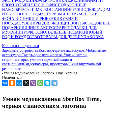
ЭКО-ПРОДУКЦИЯ
ЭЛЕКТРОНИКА
ЕЖЕДНЕВНИКИ И
БЛОКНОТЫ
БИЗНЕС И ОФИС
ПОДАРОЧНЫЕ
НАБОРЫ
ЧАСЫ И МЕТЕОСТАНЦИИ
РУЧКИ
ОДЕЖДА
ДОМ
И БЫТ
СПОРТ, ОТДЫХ, ТУРИЗМ
ИНСТРУМЕНТЫ И
ФОНАРИ
СУМКИ И РЮКЗАКИ
КУХНЯ И
ПОСУДА
СУВЕНИРЫ ДЛЯ ЖЕНЩИН
ЗОНТЫ
СЪЕДОБНЫЕ
ПОДАРКИ
ЛИЧНЫЕ АКСЕССУАРЫ
ПОДАРКИ ДЛЯ
МУЖЧИН
ПРОФЕССИОНАЛЬНЫЕ ПОДАРКИ
НОВЫЙ
ГОД И РОЖДЕСТВО
ТОВАРЫ ДЛЯ ДЕТЕЙ
УПАКОВКА
-
Колонки и наушники
Зарядные устройства
Компьютерные аксессуары
Мобильные
аксессуары
Смарт-браслеты
Флешки
Увлажнители,
стерилизаторы, умные гаджеты
Лампы и
светильники
Видеокамеры, проекторы
Очки виртуальной
реальности
-
Умная медиаколонка SberBox Time, черная
Поделиться
Умная медиаколонка SberBox Time,
черная с нанесением логотипа