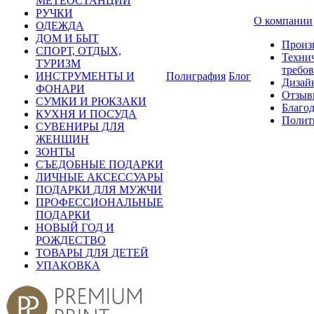
МЕТЕОСТАНЦИИ
РУЧКИ
О компании
ОДЕЖДА
ДОМ И БЫТ
Произ
СПОРТ, ОТДЫХ,
Техни
ТУРИЗМ
требо
ИНСТРУМЕНТЫ И
Полиграфия
Блог
Дизай
ФОНАРИ
Отзыв
СУМКИ И РЮКЗАКИ
Благо
КУХНЯ И ПОСУДА
Полит
СУВЕНИРЫ ДЛЯ
ЖЕНЩИН
ЗОНТЫ
СЪЕДОБНЫЕ ПОДАРКИ
ЛИЧНЫЕ АКСЕССУАРЫ
ПОДАРКИ ДЛЯ МУЖЧИ
ПРОФЕССИОНАЛЬНЫЕ
ПОДАРКИ
НОВЫЙ ГОД И
РОЖДЕСТВО
ТОВАРЫ ДЛЯ ДЕТЕЙ
УПАКОВКА