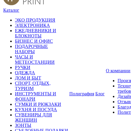
Каталог
ЭКО ПРОДУКЦИЯ
ЭЛЕКТРОНИКА
ЕЖЕДНЕВНИКИ И
БЛОКНОТЫ
БИЗНЕС И ОФИС
ПОДАРОЧНЫЕ
НАБОРЫ
ЧАСЫ И
МЕТЕОСТАНЦИИ
РУЧКИ
О компании
ОДЕЖДА
ДОМ И БЫТ
Произ
СПОРТ, ОТДЫХ,
Техни
ТУРИЗМ
требо
ИНСТРУМЕНТЫ И
Полиграфия
Блог
Дизай
ФОНАРИ
Отзыв
СУМКИ И РЮКЗАКИ
Благо
КУХНЯ И ПОСУДА
Полит
СУВЕНИРЫ ДЛЯ
ЖЕНЩИН
ЗОНТЫ
СЪЕДОБНЫЕ ПОДАРКИ