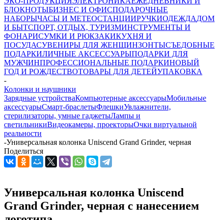
ЭКО-ПРОДУКЦИЯ
ЭЛЕКТРОНИКА
ЕЖЕДНЕВНИКИ И
БЛОКНОТЫ
БИЗНЕС И ОФИС
ПОДАРОЧНЫЕ
НАБОРЫ
ЧАСЫ И МЕТЕОСТАНЦИИ
РУЧКИ
ОДЕЖДА
ДОМ
И БЫТ
СПОРТ, ОТДЫХ, ТУРИЗМ
ИНСТРУМЕНТЫ И
ФОНАРИ
СУМКИ И РЮКЗАКИ
КУХНЯ И
ПОСУДА
СУВЕНИРЫ ДЛЯ ЖЕНЩИН
ЗОНТЫ
СЪЕДОБНЫЕ
ПОДАРКИ
ЛИЧНЫЕ АКСЕССУАРЫ
ПОДАРКИ ДЛЯ
МУЖЧИН
ПРОФЕССИОНАЛЬНЫЕ ПОДАРКИ
НОВЫЙ
ГОД И РОЖДЕСТВО
ТОВАРЫ ДЛЯ ДЕТЕЙ
УПАКОВКА
-
Колонки и наушники
Зарядные устройства
Компьютерные аксессуары
Мобильные
аксессуары
Смарт-браслеты
Флешки
Увлажнители,
стерилизаторы, умные гаджеты
Лампы и
светильники
Видеокамеры, проекторы
Очки виртуальной
реальности
-
Универсальная колонка Uniscend Grand Grinder, черная
Поделиться
Универсальная колонка Uniscend
Grand Grinder, черная с нанесением
логотипа