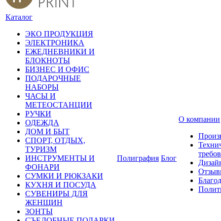
Каталог
ЭКО ПРОДУКЦИЯ
ЭЛЕКТРОНИКА
ЕЖЕДНЕВНИКИ И
БЛОКНОТЫ
БИЗНЕС И ОФИС
ПОДАРОЧНЫЕ
НАБОРЫ
ЧАСЫ И
МЕТЕОСТАНЦИИ
РУЧКИ
О компании
ОДЕЖДА
ДОМ И БЫТ
Произ
СПОРТ, ОТДЫХ,
Техни
ТУРИЗМ
требо
ИНСТРУМЕНТЫ И
Полиграфия
Блог
Дизай
ФОНАРИ
Отзыв
СУМКИ И РЮКЗАКИ
Благо
КУХНЯ И ПОСУДА
Полит
СУВЕНИРЫ ДЛЯ
ЖЕНЩИН
ЗОНТЫ
СЪЕДОБНЫЕ ПОДАРКИ