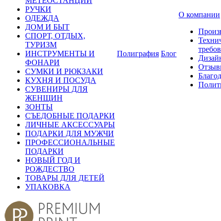
МЕТЕОСТАНЦИИ
РУЧКИ
О компании
ОДЕЖДА
ДОМ И БЫТ
Произ
СПОРТ, ОТДЫХ,
Техни
ТУРИЗМ
требо
ИНСТРУМЕНТЫ И
Полиграфия
Блог
Дизай
ФОНАРИ
Отзыв
СУМКИ И РЮКЗАКИ
Благо
КУХНЯ И ПОСУДА
Полит
СУВЕНИРЫ ДЛЯ
ЖЕНЩИН
ЗОНТЫ
СЪЕДОБНЫЕ ПОДАРКИ
ЛИЧНЫЕ АКСЕССУАРЫ
ПОДАРКИ ДЛЯ МУЖЧИ
ПРОФЕССИОНАЛЬНЫЕ
ПОДАРКИ
НОВЫЙ ГОД И
РОЖДЕСТВО
ТОВАРЫ ДЛЯ ДЕТЕЙ
УПАКОВКА