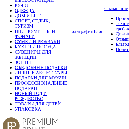
МЕТЕОСТАНЦИИ
РУЧКИ
О компании
ОДЕЖДА
ДОМ И БЫТ
Произ
СПОРТ, ОТДЫХ,
Техни
ТУРИЗМ
требо
ИНСТРУМЕНТЫ И
Полиграфия
Блог
Дизай
ФОНАРИ
Отзыв
СУМКИ И РЮКЗАКИ
Благо
КУХНЯ И ПОСУДА
Полит
СУВЕНИРЫ ДЛЯ
ЖЕНЩИН
ЗОНТЫ
СЪЕДОБНЫЕ ПОДАРКИ
ЛИЧНЫЕ АКСЕССУАРЫ
ПОДАРКИ ДЛЯ МУЖЧИ
ПРОФЕССИОНАЛЬНЫЕ
ПОДАРКИ
НОВЫЙ ГОД И
РОЖДЕСТВО
ТОВАРЫ ДЛЯ ДЕТЕЙ
УПАКОВКА