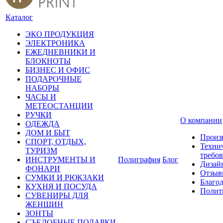
Каталог
ЭКО ПРОДУКЦИЯ
ЭЛЕКТРОНИКА
ЕЖЕДНЕВНИКИ И
БЛОКНОТЫ
БИЗНЕС И ОФИС
ПОДАРОЧНЫЕ
НАБОРЫ
ЧАСЫ И
МЕТЕОСТАНЦИИ
РУЧКИ
О компании
ОДЕЖДА
ДОМ И БЫТ
Произ
СПОРТ, ОТДЫХ,
Техни
ТУРИЗМ
требо
ИНСТРУМЕНТЫ И
Полиграфия
Блог
Дизай
ФОНАРИ
Отзыв
СУМКИ И РЮКЗАКИ
Благо
КУХНЯ И ПОСУДА
Полит
СУВЕНИРЫ ДЛЯ
ЖЕНЩИН
ЗОНТЫ
СЪЕДОБНЫЕ ПОДАРКИ