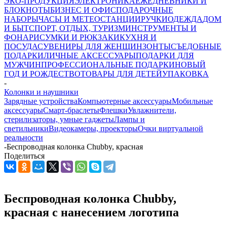
ЭКО-ПРОДУКЦИЯ
ЭЛЕКТРОНИКА
ЕЖЕДНЕВНИКИ И
БЛОКНОТЫ
БИЗНЕС И ОФИС
ПОДАРОЧНЫЕ
НАБОРЫ
ЧАСЫ И МЕТЕОСТАНЦИИ
РУЧКИ
ОДЕЖДА
ДОМ
И БЫТ
СПОРТ, ОТДЫХ, ТУРИЗМ
ИНСТРУМЕНТЫ И
ФОНАРИ
СУМКИ И РЮКЗАКИ
КУХНЯ И
ПОСУДА
СУВЕНИРЫ ДЛЯ ЖЕНЩИН
ЗОНТЫ
СЪЕДОБНЫЕ
ПОДАРКИ
ЛИЧНЫЕ АКСЕССУАРЫ
ПОДАРКИ ДЛЯ
МУЖЧИН
ПРОФЕССИОНАЛЬНЫЕ ПОДАРКИ
НОВЫЙ
ГОД И РОЖДЕСТВО
ТОВАРЫ ДЛЯ ДЕТЕЙ
УПАКОВКА
-
Колонки и наушники
Зарядные устройства
Компьютерные аксессуары
Мобильные
аксессуары
Смарт-браслеты
Флешки
Увлажнители,
стерилизаторы, умные гаджеты
Лампы и
светильники
Видеокамеры, проекторы
Очки виртуальной
реальности
-
Беспроводная колонка Chubby, красная
Поделиться
Беспроводная колонка Chubby,
красная с нанесением логотипа