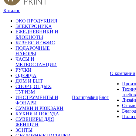
Каталог
ЭКО ПРОДУКЦИЯ
ЭЛЕКТРОНИКА
ЕЖЕДНЕВНИКИ И
БЛОКНОТЫ
БИЗНЕС И ОФИС
ПОДАРОЧНЫЕ
НАБОРЫ
ЧАСЫ И
МЕТЕОСТАНЦИИ
РУЧКИ
О компании
ОДЕЖДА
ДОМ И БЫТ
Произ
СПОРТ, ОТДЫХ,
Техни
ТУРИЗМ
требо
ИНСТРУМЕНТЫ И
Полиграфия
Блог
Дизай
ФОНАРИ
Отзыв
СУМКИ И РЮКЗАКИ
Благо
КУХНЯ И ПОСУДА
Полит
СУВЕНИРЫ ДЛЯ
ЖЕНЩИН
ЗОНТЫ
СЪЕДОБНЫЕ ПОДАРКИ