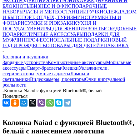
ЭКО-ПРОДУКЦИЯ
ЭЛЕКТРОНИКА
ЕЖЕДНЕВНИКИ И
БЛОКНОТЫ
БИЗНЕС И ОФИС
ПОДАРОЧНЫЕ
НАБОРЫ
ЧАСЫ И МЕТЕОСТАНЦИИ
РУЧКИ
ОДЕЖДА
ДОМ
И БЫТ
СПОРТ, ОТДЫХ, ТУРИЗМ
ИНСТРУМЕНТЫ И
ФОНАРИ
СУМКИ И РЮКЗАКИ
КУХНЯ И
ПОСУДА
СУВЕНИРЫ ДЛЯ ЖЕНЩИН
ЗОНТЫ
СЪЕДОБНЫЕ
ПОДАРКИ
ЛИЧНЫЕ АКСЕССУАРЫ
ПОДАРКИ ДЛЯ
МУЖЧИН
ПРОФЕССИОНАЛЬНЫЕ ПОДАРКИ
НОВЫЙ
ГОД И РОЖДЕСТВО
ТОВАРЫ ДЛЯ ДЕТЕЙ
УПАКОВКА
-
Колонки и наушники
Зарядные устройства
Компьютерные аксессуары
Мобильные
аксессуары
Смарт-браслеты
Флешки
Увлажнители,
стерилизаторы, умные гаджеты
Лампы и
светильники
Видеокамеры, проекторы
Очки виртуальной
реальности
-
Колонка Naiad с функцией Bluetooth®, белый
Поделиться
Колонка Naiad с функцией Bluetooth®,
белый с нанесением логотипа