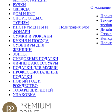
МЕТЕОСТАНЦИИ
РУЧКИ
О компании
ОДЕЖДА
ДОМ И БЫТ
Произ
СПОРТ, ОТДЫХ,
Техни
ТУРИЗМ
требо
ИНСТРУМЕНТЫ И
Полиграфия
Блог
Дизай
ФОНАРИ
Отзыв
СУМКИ И РЮКЗАКИ
Благо
КУХНЯ И ПОСУДА
Полит
СУВЕНИРЫ ДЛЯ
ЖЕНЩИН
ЗОНТЫ
СЪЕДОБНЫЕ ПОДАРКИ
ЛИЧНЫЕ АКСЕССУАРЫ
ПОДАРКИ ДЛЯ МУЖЧИ
ПРОФЕССИОНАЛЬНЫЕ
ПОДАРКИ
НОВЫЙ ГОД И
РОЖДЕСТВО
ТОВАРЫ ДЛЯ ДЕТЕЙ
УПАКОВКА