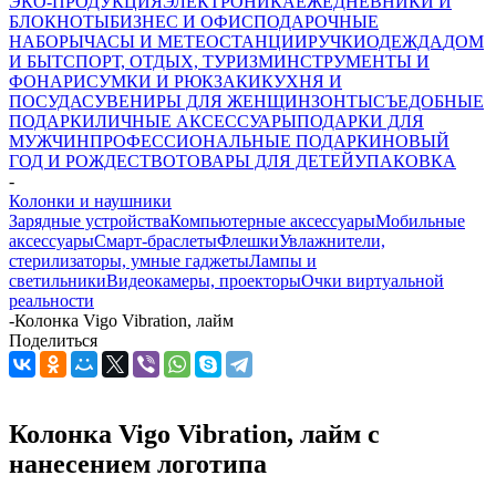
ЭКО-ПРОДУКЦИЯ
ЭЛЕКТРОНИКА
ЕЖЕДНЕВНИКИ И
БЛОКНОТЫ
БИЗНЕС И ОФИС
ПОДАРОЧНЫЕ
НАБОРЫ
ЧАСЫ И МЕТЕОСТАНЦИИ
РУЧКИ
ОДЕЖДА
ДОМ
И БЫТ
СПОРТ, ОТДЫХ, ТУРИЗМ
ИНСТРУМЕНТЫ И
ФОНАРИ
СУМКИ И РЮКЗАКИ
КУХНЯ И
ПОСУДА
СУВЕНИРЫ ДЛЯ ЖЕНЩИН
ЗОНТЫ
СЪЕДОБНЫЕ
ПОДАРКИ
ЛИЧНЫЕ АКСЕССУАРЫ
ПОДАРКИ ДЛЯ
МУЖЧИН
ПРОФЕССИОНАЛЬНЫЕ ПОДАРКИ
НОВЫЙ
ГОД И РОЖДЕСТВО
ТОВАРЫ ДЛЯ ДЕТЕЙ
УПАКОВКА
-
Колонки и наушники
Зарядные устройства
Компьютерные аксессуары
Мобильные
аксессуары
Смарт-браслеты
Флешки
Увлажнители,
стерилизаторы, умные гаджеты
Лампы и
светильники
Видеокамеры, проекторы
Очки виртуальной
реальности
-
Колонка Vigo Vibration, лайм
Поделиться
Колонка Vigo Vibration, лайм с
нанесением логотипа