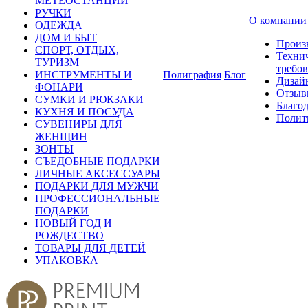
МЕТЕОСТАНЦИИ
РУЧКИ
О компании
ОДЕЖДА
ДОМ И БЫТ
Произ
СПОРТ, ОТДЫХ,
Техни
ТУРИЗМ
требо
ИНСТРУМЕНТЫ И
Полиграфия
Блог
Дизай
ФОНАРИ
Отзыв
СУМКИ И РЮКЗАКИ
Благо
КУХНЯ И ПОСУДА
Полит
СУВЕНИРЫ ДЛЯ
ЖЕНЩИН
ЗОНТЫ
СЪЕДОБНЫЕ ПОДАРКИ
ЛИЧНЫЕ АКСЕССУАРЫ
ПОДАРКИ ДЛЯ МУЖЧИ
ПРОФЕССИОНАЛЬНЫЕ
ПОДАРКИ
НОВЫЙ ГОД И
РОЖДЕСТВО
ТОВАРЫ ДЛЯ ДЕТЕЙ
УПАКОВКА