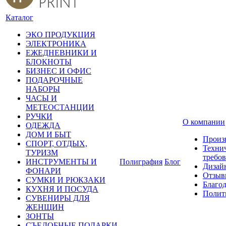
Каталог
ЭКО ПРОДУКЦИЯ
ЭЛЕКТРОНИКА
ЕЖЕДНЕВНИКИ И
БЛОКНОТЫ
БИЗНЕС И ОФИС
ПОДАРОЧНЫЕ
НАБОРЫ
ЧАСЫ И
МЕТЕОСТАНЦИИ
РУЧКИ
О компании
ОДЕЖДА
ДОМ И БЫТ
Произ
СПОРТ, ОТДЫХ,
Техни
ТУРИЗМ
требо
ИНСТРУМЕНТЫ И
Полиграфия
Блог
Дизай
ФОНАРИ
Отзыв
СУМКИ И РЮКЗАКИ
Благо
КУХНЯ И ПОСУДА
Полит
СУВЕНИРЫ ДЛЯ
ЖЕНЩИН
ЗОНТЫ
СЪЕДОБНЫЕ ПОДАРКИ