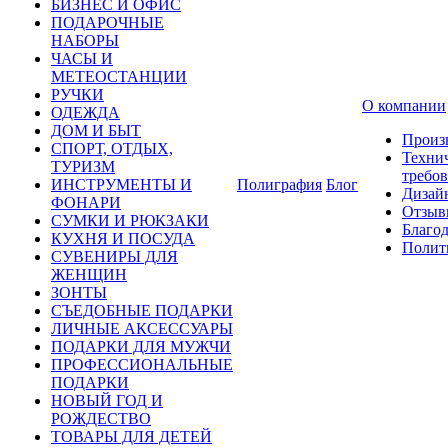
БИЗНЕС И ОФИС
ПОДАРОЧНЫЕ
НАБОРЫ
ЧАСЫ И
МЕТЕОСТАНЦИИ
РУЧКИ
О компании
ОДЕЖДА
ДОМ И БЫТ
Произ
СПОРТ, ОТДЫХ,
Техни
ТУРИЗМ
требо
ИНСТРУМЕНТЫ И
Полиграфия
Блог
Дизай
ФОНАРИ
Отзыв
СУМКИ И РЮКЗАКИ
Благо
КУХНЯ И ПОСУДА
Полит
СУВЕНИРЫ ДЛЯ
ЖЕНЩИН
ЗОНТЫ
СЪЕДОБНЫЕ ПОДАРКИ
ЛИЧНЫЕ АКСЕССУАРЫ
ПОДАРКИ ДЛЯ МУЖЧИ
ПРОФЕССИОНАЛЬНЫЕ
ПОДАРКИ
НОВЫЙ ГОД И
РОЖДЕСТВО
ТОВАРЫ ДЛЯ ДЕТЕЙ