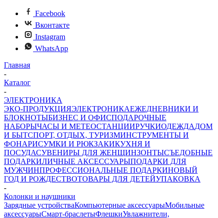
Facebook
Вконтакте
Instagram
WhatsApp
Главная
-
Каталог
-
ЭЛЕКТРОНИКА
ЭКО-ПРОДУКЦИЯ
ЭЛЕКТРОНИКА
ЕЖЕДНЕВНИКИ И
БЛОКНОТЫ
БИЗНЕС И ОФИС
ПОДАРОЧНЫЕ
НАБОРЫ
ЧАСЫ И МЕТЕОСТАНЦИИ
РУЧКИ
ОДЕЖДА
ДОМ
И БЫТ
СПОРТ, ОТДЫХ, ТУРИЗМ
ИНСТРУМЕНТЫ И
ФОНАРИ
СУМКИ И РЮКЗАКИ
КУХНЯ И
ПОСУДА
СУВЕНИРЫ ДЛЯ ЖЕНЩИН
ЗОНТЫ
СЪЕДОБНЫЕ
ПОДАРКИ
ЛИЧНЫЕ АКСЕССУАРЫ
ПОДАРКИ ДЛЯ
МУЖЧИН
ПРОФЕССИОНАЛЬНЫЕ ПОДАРКИ
НОВЫЙ
ГОД И РОЖДЕСТВО
ТОВАРЫ ДЛЯ ДЕТЕЙ
УПАКОВКА
-
Колонки и наушники
Зарядные устройства
Компьютерные аксессуары
Мобильные
аксессуары
Смарт-браслеты
Флешки
Увлажнители,