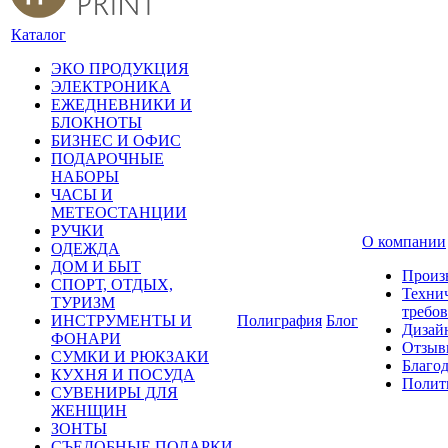
Каталог
ЭКО ПРОДУКЦИЯ
ЭЛЕКТРОНИКА
ЕЖЕДНЕВНИКИ И
БЛОКНОТЫ
БИЗНЕС И ОФИС
ПОДАРОЧНЫЕ
НАБОРЫ
ЧАСЫ И
МЕТЕОСТАНЦИИ
РУЧКИ
О компании
ОДЕЖДА
ДОМ И БЫТ
Произ
СПОРТ, ОТДЫХ,
Техни
ТУРИЗМ
требо
ИНСТРУМЕНТЫ И
Полиграфия
Блог
Дизай
ФОНАРИ
Отзыв
СУМКИ И РЮКЗАКИ
Благо
КУХНЯ И ПОСУДА
Полит
СУВЕНИРЫ ДЛЯ
ЖЕНЩИН
ЗОНТЫ
СЪЕДОБНЫЕ ПОДАРКИ