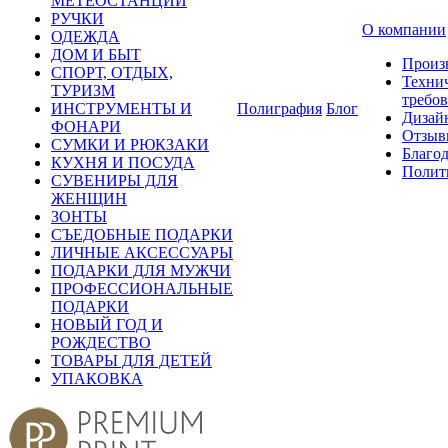
МЕТЕОСТАНЦИИ
РУЧКИ
О компании
ОДЕЖДА
ДОМ И БЫТ
Произ
СПОРТ, ОТДЫХ,
Техни
ТУРИЗМ
требо
ИНСТРУМЕНТЫ И
Полиграфия
Блог
Дизай
ФОНАРИ
Отзыв
СУМКИ И РЮКЗАКИ
Благо
КУХНЯ И ПОСУДА
Полит
СУВЕНИРЫ ДЛЯ
ЖЕНЩИН
ЗОНТЫ
СЪЕДОБНЫЕ ПОДАРКИ
ЛИЧНЫЕ АКСЕССУАРЫ
ПОДАРКИ ДЛЯ МУЖЧИ
ПРОФЕССИОНАЛЬНЫЕ
ПОДАРКИ
НОВЫЙ ГОД И
РОЖДЕСТВО
ТОВАРЫ ДЛЯ ДЕТЕЙ
УПАКОВКА