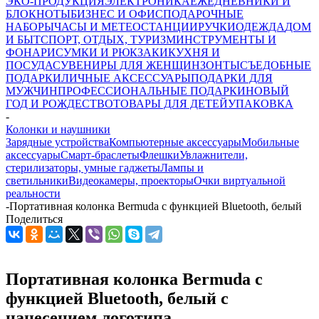
ЭКО-ПРОДУКЦИЯ
ЭЛЕКТРОНИКА
ЕЖЕДНЕВНИКИ И
БЛОКНОТЫ
БИЗНЕС И ОФИС
ПОДАРОЧНЫЕ
НАБОРЫ
ЧАСЫ И МЕТЕОСТАНЦИИ
РУЧКИ
ОДЕЖДА
ДОМ
И БЫТ
СПОРТ, ОТДЫХ, ТУРИЗМ
ИНСТРУМЕНТЫ И
ФОНАРИ
СУМКИ И РЮКЗАКИ
КУХНЯ И
ПОСУДА
СУВЕНИРЫ ДЛЯ ЖЕНЩИН
ЗОНТЫ
СЪЕДОБНЫЕ
ПОДАРКИ
ЛИЧНЫЕ АКСЕССУАРЫ
ПОДАРКИ ДЛЯ
МУЖЧИН
ПРОФЕССИОНАЛЬНЫЕ ПОДАРКИ
НОВЫЙ
ГОД И РОЖДЕСТВО
ТОВАРЫ ДЛЯ ДЕТЕЙ
УПАКОВКА
-
Колонки и наушники
Зарядные устройства
Компьютерные аксессуары
Мобильные
аксессуары
Смарт-браслеты
Флешки
Увлажнители,
стерилизаторы, умные гаджеты
Лампы и
светильники
Видеокамеры, проекторы
Очки виртуальной
реальности
-
Портативная колонка Bermuda с функцией Bluetooth, белый
Поделиться
Портативная колонка Bermuda с
функцией Bluetooth, белый с
нанесением логотипа