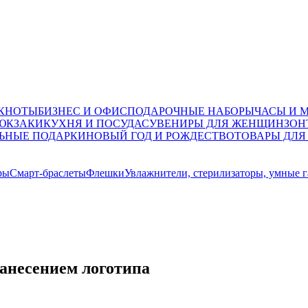
ОКНОТЫ
БИЗНЕС И ОФИС
ПОДАРОЧНЫЕ НАБОРЫ
ЧАСЫ И 
ЮКЗАКИ
КУХНЯ И ПОСУДА
СУВЕНИРЫ ДЛЯ ЖЕНЩИН
ЗОН
ЬНЫЕ ПОДАРКИ
НОВЫЙ ГОД И РОЖДЕСТВО
ТОВАРЫ ДЛЯ
ры
Смарт-браслеты
Флешки
Увлажнители, стерилизаторы, умные 
нанесением логотипа