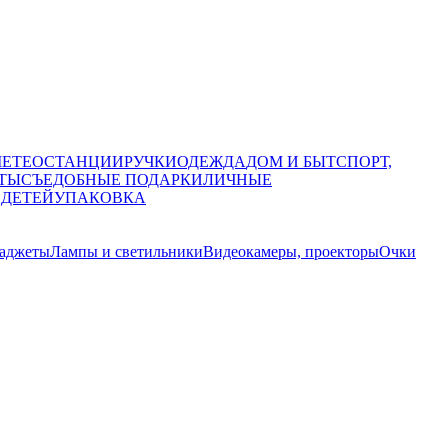
МЕТЕОСТАНЦИИ
РУЧКИ
ОДЕЖДА
ДОМ И БЫТ
СПОРТ,
ТЫ
СЪЕДОБНЫЕ ПОДАРКИ
ЛИЧНЫЕ
 ДЕТЕЙ
УПАКОВКА
гаджеты
Лампы и светильники
Видеокамеры, проекторы
Очки