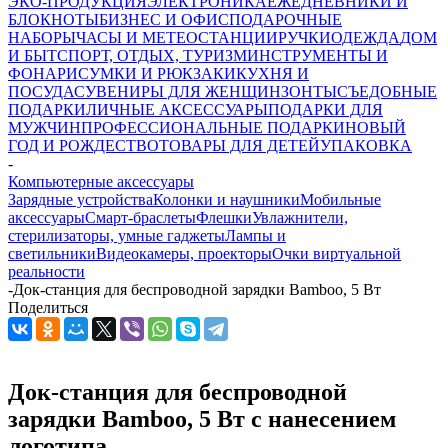
ЭКО-ПРОДУКЦИЯ
ЭЛЕКТРОНИКА
ЕЖЕДНЕВНИКИ И
БЛОКНОТЫ
БИЗНЕС И ОФИС
ПОДАРОЧНЫЕ
НАБОРЫ
ЧАСЫ И МЕТЕОСТАНЦИИ
РУЧКИ
ОДЕЖДА
ДОМ
И БЫТ
СПОРТ, ОТДЫХ, ТУРИЗМ
ИНСТРУМЕНТЫ И
ФОНАРИ
СУМКИ И РЮКЗАКИ
КУХНЯ И
ПОСУДА
СУВЕНИРЫ ДЛЯ ЖЕНЩИН
ЗОНТЫ
СЪЕДОБНЫЕ
ПОДАРКИ
ЛИЧНЫЕ АКСЕССУАРЫ
ПОДАРКИ ДЛЯ
МУЖЧИН
ПРОФЕССИОНАЛЬНЫЕ ПОДАРКИ
НОВЫЙ
ГОД И РОЖДЕСТВО
ТОВАРЫ ДЛЯ ДЕТЕЙ
УПАКОВКА
-
Компьютерные аксессуары
Зарядные устройства
Колонки и наушники
Мобильные
аксессуары
Смарт-браслеты
Флешки
Увлажнители,
стерилизаторы, умные гаджеты
Лампы и
светильники
Видеокамеры, проекторы
Очки виртуальной
реальности
-
Док-станция для беспроводной зарядки Bamboo, 5 Вт
Поделиться
Док-станция для беспроводной
зарядки Bamboo, 5 Вт с нанесением
логотипа