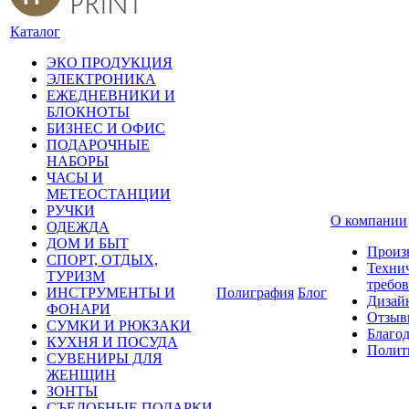
Каталог
ЭКО ПРОДУКЦИЯ
ЭЛЕКТРОНИКА
ЕЖЕДНЕВНИКИ И
БЛОКНОТЫ
БИЗНЕС И ОФИС
ПОДАРОЧНЫЕ
НАБОРЫ
ЧАСЫ И
МЕТЕОСТАНЦИИ
РУЧКИ
О компании
ОДЕЖДА
ДОМ И БЫТ
Произ
СПОРТ, ОТДЫХ,
Техни
ТУРИЗМ
требо
ИНСТРУМЕНТЫ И
Полиграфия
Блог
Дизай
ФОНАРИ
Отзыв
СУМКИ И РЮКЗАКИ
Благо
КУХНЯ И ПОСУДА
Полит
СУВЕНИРЫ ДЛЯ
ЖЕНЩИН
ЗОНТЫ
СЪЕДОБНЫЕ ПОДАРКИ