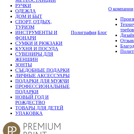
МЕТЕОСТАНЦИИ
РУЧКИ
О компании
ОДЕЖДА
ДОМ И БЫТ
Произ
СПОРТ, ОТДЫХ,
Техни
ТУРИЗМ
требо
ИНСТРУМЕНТЫ И
Полиграфия
Блог
Дизай
ФОНАРИ
Отзыв
СУМКИ И РЮКЗАКИ
Благо
КУХНЯ И ПОСУДА
Полит
СУВЕНИРЫ ДЛЯ
ЖЕНЩИН
ЗОНТЫ
СЪЕДОБНЫЕ ПОДАРКИ
ЛИЧНЫЕ АКСЕССУАРЫ
ПОДАРКИ ДЛЯ МУЖЧИ
ПРОФЕССИОНАЛЬНЫЕ
ПОДАРКИ
НОВЫЙ ГОД И
РОЖДЕСТВО
ТОВАРЫ ДЛЯ ДЕТЕЙ
УПАКОВКА