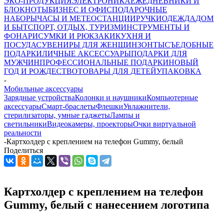
ЭКО-ПРОДУКЦИЯ
ЭЛЕКТРОНИКА
ЕЖЕДНЕВНИКИ И
БЛОКНОТЫ
БИЗНЕС И ОФИС
ПОДАРОЧНЫЕ
НАБОРЫ
ЧАСЫ И МЕТЕОСТАНЦИИ
РУЧКИ
ОДЕЖДА
ДОМ
И БЫТ
СПОРТ, ОТДЫХ, ТУРИЗМ
ИНСТРУМЕНТЫ И
ФОНАРИ
СУМКИ И РЮКЗАКИ
КУХНЯ И
ПОСУДА
СУВЕНИРЫ ДЛЯ ЖЕНЩИН
ЗОНТЫ
СЪЕДОБНЫЕ
ПОДАРКИ
ЛИЧНЫЕ АКСЕССУАРЫ
ПОДАРКИ ДЛЯ
МУЖЧИН
ПРОФЕССИОНАЛЬНЫЕ ПОДАРКИ
НОВЫЙ
ГОД И РОЖДЕСТВО
ТОВАРЫ ДЛЯ ДЕТЕЙ
УПАКОВКА
-
Мобильные аксессуары
Зарядные устройства
Колонки и наушники
Компьютерные
аксессуары
Смарт-браслеты
Флешки
Увлажнители,
стерилизаторы, умные гаджеты
Лампы и
светильники
Видеокамеры, проекторы
Очки виртуальной
реальности
-
Картхолдер с креплением на телефон Gummy, белый
Поделиться
Картхолдер с креплением на телефон
Gummy, белый с нанесением логотипа