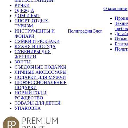
МЕТЕОСТАНЦИИ
РУЧКИ
О компании
ОДЕЖДА
ДОМ И БЫТ
Произ
СПОРТ, ОТДЫХ,
Техни
ТУРИЗМ
требо
ИНСТРУМЕНТЫ И
Полиграфия
Блог
Дизай
ФОНАРИ
Отзыв
СУМКИ И РЮКЗАКИ
Благо
КУХНЯ И ПОСУДА
Полит
СУВЕНИРЫ ДЛЯ
ЖЕНЩИН
ЗОНТЫ
СЪЕДОБНЫЕ ПОДАРКИ
ЛИЧНЫЕ АКСЕССУАРЫ
ПОДАРКИ ДЛЯ МУЖЧИ
ПРОФЕССИОНАЛЬНЫЕ
ПОДАРКИ
НОВЫЙ ГОД И
РОЖДЕСТВО
ТОВАРЫ ДЛЯ ДЕТЕЙ
УПАКОВКА