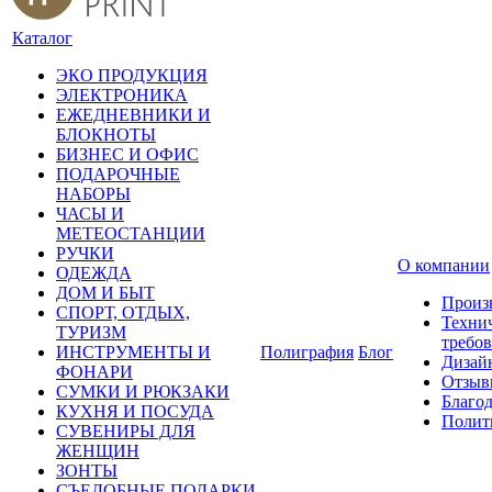
Каталог
ЭКО ПРОДУКЦИЯ
ЭЛЕКТРОНИКА
ЕЖЕДНЕВНИКИ И
БЛОКНОТЫ
БИЗНЕС И ОФИС
ПОДАРОЧНЫЕ
НАБОРЫ
ЧАСЫ И
МЕТЕОСТАНЦИИ
РУЧКИ
О компании
ОДЕЖДА
ДОМ И БЫТ
Произ
СПОРТ, ОТДЫХ,
Техни
ТУРИЗМ
требо
ИНСТРУМЕНТЫ И
Полиграфия
Блог
Дизай
ФОНАРИ
Отзыв
СУМКИ И РЮКЗАКИ
Благо
КУХНЯ И ПОСУДА
Полит
СУВЕНИРЫ ДЛЯ
ЖЕНЩИН
ЗОНТЫ
СЪЕДОБНЫЕ ПОДАРКИ