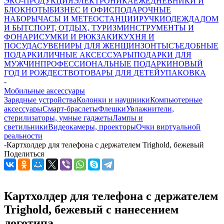
ЭКО-ПРОДУКЦИЯ
ЭЛЕКТРОНИКА
ЕЖЕДНЕВНИКИ И
БЛОКНОТЫ
БИЗНЕС И ОФИС
ПОДАРОЧНЫЕ
НАБОРЫ
ЧАСЫ И МЕТЕОСТАНЦИИ
РУЧКИ
ОДЕЖДА
ДОМ
И БЫТ
СПОРТ, ОТДЫХ, ТУРИЗМ
ИНСТРУМЕНТЫ И
ФОНАРИ
СУМКИ И РЮКЗАКИ
КУХНЯ И
ПОСУДА
СУВЕНИРЫ ДЛЯ ЖЕНЩИН
ЗОНТЫ
СЪЕДОБНЫЕ
ПОДАРКИ
ЛИЧНЫЕ АКСЕССУАРЫ
ПОДАРКИ ДЛЯ
МУЖЧИН
ПРОФЕССИОНАЛЬНЫЕ ПОДАРКИ
НОВЫЙ
ГОД И РОЖДЕСТВО
ТОВАРЫ ДЛЯ ДЕТЕЙ
УПАКОВКА
-
Мобильные аксессуары
Зарядные устройства
Колонки и наушники
Компьютерные
аксессуары
Смарт-браслеты
Флешки
Увлажнители,
стерилизаторы, умные гаджеты
Лампы и
светильники
Видеокамеры, проекторы
Очки виртуальной
реальности
-
Картхолдер для телефона с держателем Trighold, бежевый
Поделиться
Картхолдер для телефона с держателем
Trighold, бежевый с нанесением
логотипа