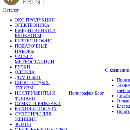
Каталог
ЭКО ПРОДУКЦИЯ
ЭЛЕКТРОНИКА
ЕЖЕДНЕВНИКИ И
БЛОКНОТЫ
БИЗНЕС И ОФИС
ПОДАРОЧНЫЕ
НАБОРЫ
ЧАСЫ И
МЕТЕОСТАНЦИИ
РУЧКИ
О компании
ОДЕЖДА
ДОМ И БЫТ
Произ
СПОРТ, ОТДЫХ,
Техни
ТУРИЗМ
требо
ИНСТРУМЕНТЫ И
Полиграфия
Блог
Дизай
ФОНАРИ
Отзыв
СУМКИ И РЮКЗАКИ
Благо
КУХНЯ И ПОСУДА
Полит
СУВЕНИРЫ ДЛЯ
ЖЕНЩИН
ЗОНТЫ
СЪЕДОБНЫЕ ПОДАРКИ