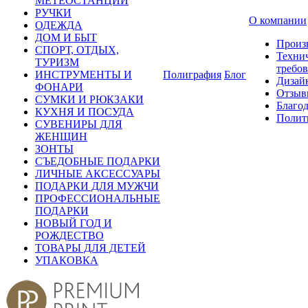
МЕТЕОСТАНЦИИ
РУЧКИ
О компании
ОДЕЖДА
ДОМ И БЫТ
Произ
СПОРТ, ОТДЫХ,
Техни
ТУРИЗМ
требо
ИНСТРУМЕНТЫ И
Полиграфия
Блог
Дизай
ФОНАРИ
Отзыв
СУМКИ И РЮКЗАКИ
Благо
КУХНЯ И ПОСУДА
Полит
СУВЕНИРЫ ДЛЯ
ЖЕНЩИН
ЗОНТЫ
СЪЕДОБНЫЕ ПОДАРКИ
ЛИЧНЫЕ АКСЕССУАРЫ
ПОДАРКИ ДЛЯ МУЖЧИ
ПРОФЕССИОНАЛЬНЫЕ
ПОДАРКИ
НОВЫЙ ГОД И
РОЖДЕСТВО
ТОВАРЫ ДЛЯ ДЕТЕЙ
УПАКОВКА