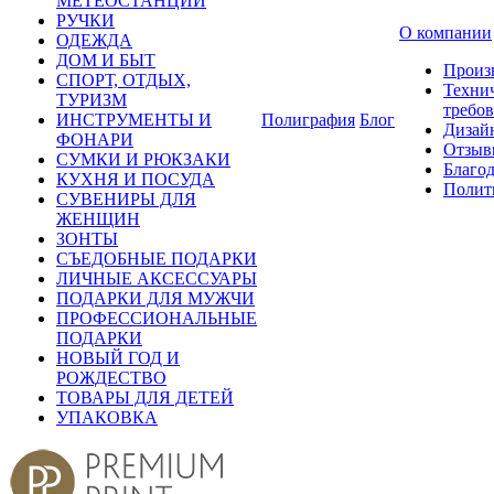
МЕТЕОСТАНЦИИ
РУЧКИ
О компании
ОДЕЖДА
ДОМ И БЫТ
Произ
СПОРТ, ОТДЫХ,
Техни
ТУРИЗМ
требо
ИНСТРУМЕНТЫ И
Полиграфия
Блог
Дизай
ФОНАРИ
Отзыв
СУМКИ И РЮКЗАКИ
Благо
КУХНЯ И ПОСУДА
Полит
СУВЕНИРЫ ДЛЯ
ЖЕНЩИН
ЗОНТЫ
СЪЕДОБНЫЕ ПОДАРКИ
ЛИЧНЫЕ АКСЕССУАРЫ
ПОДАРКИ ДЛЯ МУЖЧИ
ПРОФЕССИОНАЛЬНЫЕ
ПОДАРКИ
НОВЫЙ ГОД И
РОЖДЕСТВО
ТОВАРЫ ДЛЯ ДЕТЕЙ
УПАКОВКА