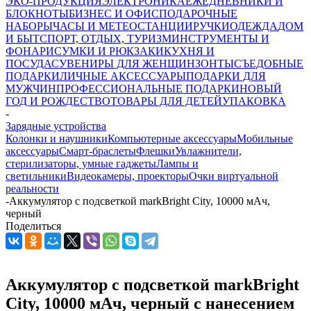
ЭКО-ПРОДУКЦИЯ
ЭЛЕКТРОНИКА
ЕЖЕДНЕВНИКИ И
БЛОКНОТЫ
БИЗНЕС И ОФИС
ПОДАРОЧНЫЕ
НАБОРЫ
ЧАСЫ И МЕТЕОСТАНЦИИ
РУЧКИ
ОДЕЖДА
ДОМ
И БЫТ
СПОРТ, ОТДЫХ, ТУРИЗМ
ИНСТРУМЕНТЫ И
ФОНАРИ
СУМКИ И РЮКЗАКИ
КУХНЯ И
ПОСУДА
СУВЕНИРЫ ДЛЯ ЖЕНЩИН
ЗОНТЫ
СЪЕДОБНЫЕ
ПОДАРКИ
ЛИЧНЫЕ АКСЕССУАРЫ
ПОДАРКИ ДЛЯ
МУЖЧИН
ПРОФЕССИОНАЛЬНЫЕ ПОДАРКИ
НОВЫЙ
ГОД И РОЖДЕСТВО
ТОВАРЫ ДЛЯ ДЕТЕЙ
УПАКОВКА
-
Зарядные устройства
Колонки и наушники
Компьютерные аксессуары
Мобильные
аксессуары
Смарт-браслеты
Флешки
Увлажнители,
стерилизаторы, умные гаджеты
Лампы и
светильники
Видеокамеры, проекторы
Очки виртуальной
реальности
-
Аккумулятор с подсветкой markBright City, 10000 мАч,
черный
Поделиться
Аккумулятор с подсветкой markBright
City, 10000 мАч, черный с нанесением