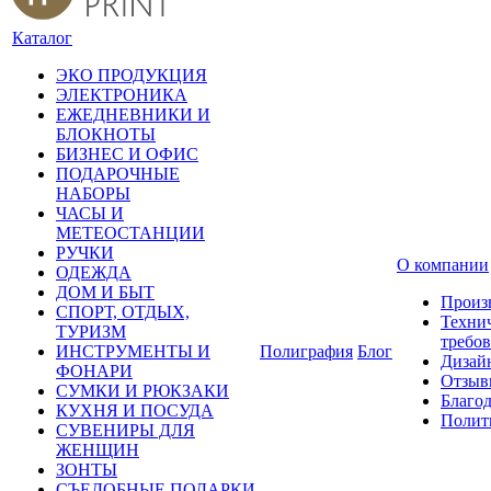
Каталог
ЭКО ПРОДУКЦИЯ
ЭЛЕКТРОНИКА
ЕЖЕДНЕВНИКИ И
БЛОКНОТЫ
БИЗНЕС И ОФИС
ПОДАРОЧНЫЕ
НАБОРЫ
ЧАСЫ И
МЕТЕОСТАНЦИИ
РУЧКИ
О компании
ОДЕЖДА
ДОМ И БЫТ
Произ
СПОРТ, ОТДЫХ,
Техни
ТУРИЗМ
требо
ИНСТРУМЕНТЫ И
Полиграфия
Блог
Дизай
ФОНАРИ
Отзыв
СУМКИ И РЮКЗАКИ
Благо
КУХНЯ И ПОСУДА
Полит
СУВЕНИРЫ ДЛЯ
ЖЕНЩИН
ЗОНТЫ
СЪЕДОБНЫЕ ПОДАРКИ