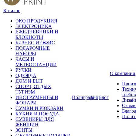
Каталог
ЭКО ПРОДУКЦИЯ
ЭЛЕКТРОНИКА
ЕЖЕДНЕВНИКИ И
БЛОКНОТЫ
БИЗНЕС И ОФИС
ПОДАРОЧНЫЕ
НАБОРЫ
ЧАСЫ И
МЕТЕОСТАНЦИИ
РУЧКИ
О компании
ОДЕЖДА
ДОМ И БЫТ
Произ
СПОРТ, ОТДЫХ,
Техни
ТУРИЗМ
требо
ИНСТРУМЕНТЫ И
Полиграфия
Блог
Дизай
ФОНАРИ
Отзыв
СУМКИ И РЮКЗАКИ
Благо
КУХНЯ И ПОСУДА
Полит
СУВЕНИРЫ ДЛЯ
ЖЕНЩИН
ЗОНТЫ
СЪЕДОБНЫЕ ПОДАРКИ