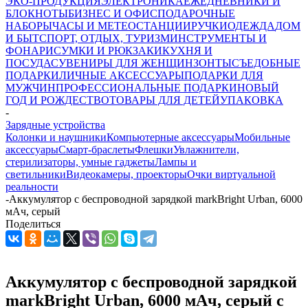
ЭКО-ПРОДУКЦИЯ
ЭЛЕКТРОНИКА
ЕЖЕДНЕВНИКИ И
БЛОКНОТЫ
БИЗНЕС И ОФИС
ПОДАРОЧНЫЕ
НАБОРЫ
ЧАСЫ И МЕТЕОСТАНЦИИ
РУЧКИ
ОДЕЖДА
ДОМ
И БЫТ
СПОРТ, ОТДЫХ, ТУРИЗМ
ИНСТРУМЕНТЫ И
ФОНАРИ
СУМКИ И РЮКЗАКИ
КУХНЯ И
ПОСУДА
СУВЕНИРЫ ДЛЯ ЖЕНЩИН
ЗОНТЫ
СЪЕДОБНЫЕ
ПОДАРКИ
ЛИЧНЫЕ АКСЕССУАРЫ
ПОДАРКИ ДЛЯ
МУЖЧИН
ПРОФЕССИОНАЛЬНЫЕ ПОДАРКИ
НОВЫЙ
ГОД И РОЖДЕСТВО
ТОВАРЫ ДЛЯ ДЕТЕЙ
УПАКОВКА
-
Зарядные устройства
Колонки и наушники
Компьютерные аксессуары
Мобильные
аксессуары
Смарт-браслеты
Флешки
Увлажнители,
стерилизаторы, умные гаджеты
Лампы и
светильники
Видеокамеры, проекторы
Очки виртуальной
реальности
-
Аккумулятор с беспроводной зарядкой markBright Urban, 6000
мАч, серый
Поделиться
Аккумулятор с беспроводной зарядкой
markBright Urban, 6000 мАч, серый с