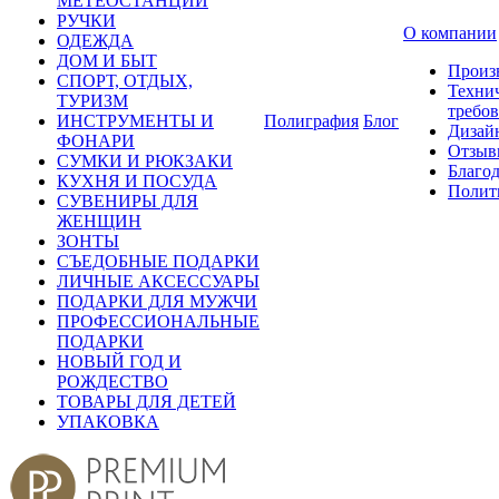
МЕТЕОСТАНЦИИ
РУЧКИ
О компании
ОДЕЖДА
ДОМ И БЫТ
Произ
СПОРТ, ОТДЫХ,
Техни
ТУРИЗМ
требо
ИНСТРУМЕНТЫ И
Полиграфия
Блог
Дизай
ФОНАРИ
Отзыв
СУМКИ И РЮКЗАКИ
Благо
КУХНЯ И ПОСУДА
Полит
СУВЕНИРЫ ДЛЯ
ЖЕНЩИН
ЗОНТЫ
СЪЕДОБНЫЕ ПОДАРКИ
ЛИЧНЫЕ АКСЕССУАРЫ
ПОДАРКИ ДЛЯ МУЖЧИ
ПРОФЕССИОНАЛЬНЫЕ
ПОДАРКИ
НОВЫЙ ГОД И
РОЖДЕСТВО
ТОВАРЫ ДЛЯ ДЕТЕЙ
УПАКОВКА