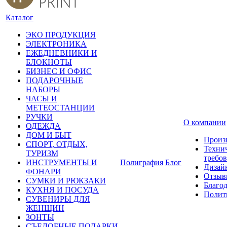
Каталог
ЭКО ПРОДУКЦИЯ
ЭЛЕКТРОНИКА
ЕЖЕДНЕВНИКИ И
БЛОКНОТЫ
БИЗНЕС И ОФИС
ПОДАРОЧНЫЕ
НАБОРЫ
ЧАСЫ И
МЕТЕОСТАНЦИИ
РУЧКИ
О компании
ОДЕЖДА
ДОМ И БЫТ
Произ
СПОРТ, ОТДЫХ,
Техни
ТУРИЗМ
требо
ИНСТРУМЕНТЫ И
Полиграфия
Блог
Дизай
ФОНАРИ
Отзыв
СУМКИ И РЮКЗАКИ
Благо
КУХНЯ И ПОСУДА
Полит
СУВЕНИРЫ ДЛЯ
ЖЕНЩИН
ЗОНТЫ
СЪЕДОБНЫЕ ПОДАРКИ