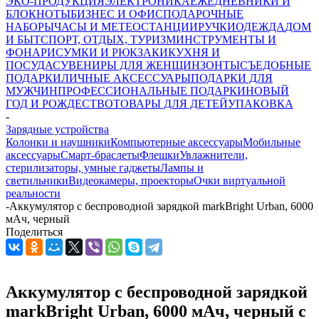
ЭКО-ПРОДУКЦИЯ
ЭЛЕКТРОНИКА
ЕЖЕДНЕВНИКИ И
БЛОКНОТЫ
БИЗНЕС И ОФИС
ПОДАРОЧНЫЕ
НАБОРЫ
ЧАСЫ И МЕТЕОСТАНЦИИ
РУЧКИ
ОДЕЖДА
ДОМ
И БЫТ
СПОРТ, ОТДЫХ, ТУРИЗМ
ИНСТРУМЕНТЫ И
ФОНАРИ
СУМКИ И РЮКЗАКИ
КУХНЯ И
ПОСУДА
СУВЕНИРЫ ДЛЯ ЖЕНЩИН
ЗОНТЫ
СЪЕДОБНЫЕ
ПОДАРКИ
ЛИЧНЫЕ АКСЕССУАРЫ
ПОДАРКИ ДЛЯ
МУЖЧИН
ПРОФЕССИОНАЛЬНЫЕ ПОДАРКИ
НОВЫЙ
ГОД И РОЖДЕСТВО
ТОВАРЫ ДЛЯ ДЕТЕЙ
УПАКОВКА
-
Зарядные устройства
Колонки и наушники
Компьютерные аксессуары
Мобильные
аксессуары
Смарт-браслеты
Флешки
Увлажнители,
стерилизаторы, умные гаджеты
Лампы и
светильники
Видеокамеры, проекторы
Очки виртуальной
реальности
-
Аккумулятор с беспроводной зарядкой markBright Urban, 6000
мАч, черный
Поделиться
Аккумулятор с беспроводной зарядкой
markBright Urban, 6000 мАч, черный с