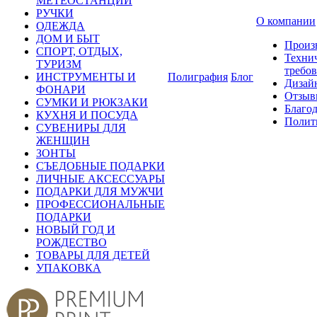
МЕТЕОСТАНЦИИ
РУЧКИ
О компании
ОДЕЖДА
ДОМ И БЫТ
Произ
СПОРТ, ОТДЫХ,
Техни
ТУРИЗМ
требо
ИНСТРУМЕНТЫ И
Полиграфия
Блог
Дизай
ФОНАРИ
Отзыв
СУМКИ И РЮКЗАКИ
Благо
КУХНЯ И ПОСУДА
Полит
СУВЕНИРЫ ДЛЯ
ЖЕНЩИН
ЗОНТЫ
СЪЕДОБНЫЕ ПОДАРКИ
ЛИЧНЫЕ АКСЕССУАРЫ
ПОДАРКИ ДЛЯ МУЖЧИ
ПРОФЕССИОНАЛЬНЫЕ
ПОДАРКИ
НОВЫЙ ГОД И
РОЖДЕСТВО
ТОВАРЫ ДЛЯ ДЕТЕЙ
УПАКОВКА