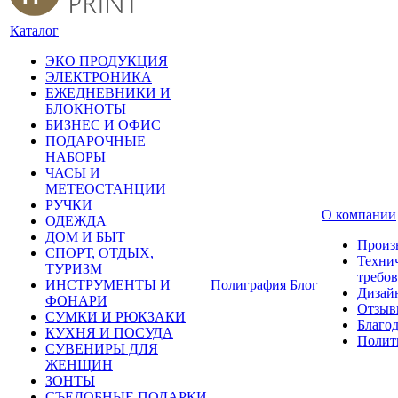
Каталог
ЭКО ПРОДУКЦИЯ
ЭЛЕКТРОНИКА
ЕЖЕДНЕВНИКИ И
БЛОКНОТЫ
БИЗНЕС И ОФИС
ПОДАРОЧНЫЕ
НАБОРЫ
ЧАСЫ И
МЕТЕОСТАНЦИИ
РУЧКИ
О компании
ОДЕЖДА
ДОМ И БЫТ
Произ
СПОРТ, ОТДЫХ,
Техни
ТУРИЗМ
требо
ИНСТРУМЕНТЫ И
Полиграфия
Блог
Дизай
ФОНАРИ
Отзыв
СУМКИ И РЮКЗАКИ
Благо
КУХНЯ И ПОСУДА
Полит
СУВЕНИРЫ ДЛЯ
ЖЕНЩИН
ЗОНТЫ
СЪЕДОБНЫЕ ПОДАРКИ