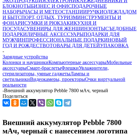
ЭКО-ПРОДУКЦИЯ
ЭЛЕКТРОНИКА
ЕЖЕДНЕВНИКИ И
БЛОКНОТЫ
БИЗНЕС И ОФИС
ПОДАРОЧНЫЕ
НАБОРЫ
ЧАСЫ И МЕТЕОСТАНЦИИ
РУЧКИ
ОДЕЖДА
ДОМ
И БЫТ
СПОРТ, ОТДЫХ, ТУРИЗМ
ИНСТРУМЕНТЫ И
ФОНАРИ
СУМКИ И РЮКЗАКИ
КУХНЯ И
ПОСУДА
СУВЕНИРЫ ДЛЯ ЖЕНЩИН
ЗОНТЫ
СЪЕДОБНЫЕ
ПОДАРКИ
ЛИЧНЫЕ АКСЕССУАРЫ
ПОДАРКИ ДЛЯ
МУЖЧИН
ПРОФЕССИОНАЛЬНЫЕ ПОДАРКИ
НОВЫЙ
ГОД И РОЖДЕСТВО
ТОВАРЫ ДЛЯ ДЕТЕЙ
УПАКОВКА
-
Зарядные устройства
Колонки и наушники
Компьютерные аксессуары
Мобильные
аксессуары
Смарт-браслеты
Флешки
Увлажнители,
стерилизаторы, умные гаджеты
Лампы и
светильники
Видеокамеры, проекторы
Очки виртуальной
реальности
-
Внешний аккумулятор Pebble 7800 мАч, черный
Поделиться
Внешний аккумулятор Pebble 7800
мАч, черный с нанесением логотипа