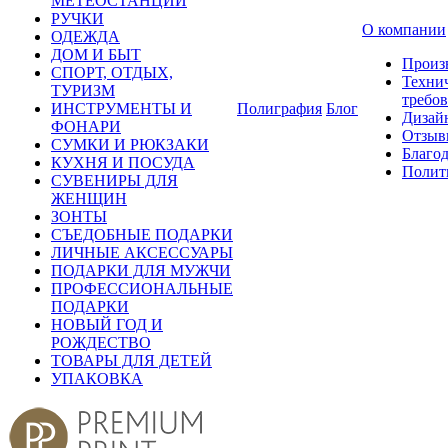
МЕТЕОСТАНЦИИ
РУЧКИ
О компании
ОДЕЖДА
ДОМ И БЫТ
Произ
СПОРТ, ОТДЫХ,
Техни
ТУРИЗМ
требо
ИНСТРУМЕНТЫ И
Полиграфия
Блог
Дизай
ФОНАРИ
Отзыв
СУМКИ И РЮКЗАКИ
Благо
КУХНЯ И ПОСУДА
Полит
СУВЕНИРЫ ДЛЯ
ЖЕНЩИН
ЗОНТЫ
СЪЕДОБНЫЕ ПОДАРКИ
ЛИЧНЫЕ АКСЕССУАРЫ
ПОДАРКИ ДЛЯ МУЖЧИ
ПРОФЕССИОНАЛЬНЫЕ
ПОДАРКИ
НОВЫЙ ГОД И
РОЖДЕСТВО
ТОВАРЫ ДЛЯ ДЕТЕЙ
УПАКОВКА